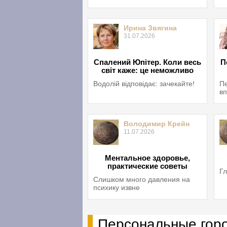
Ирина Звягина
31.07.2026
Спалений Юпітер. Коли весь
П
світ каже: це неможливо
Водолій відповідає: зачекайте!
Пе
вп
Володимир Крейн
11.07.2026
Ментальное здоровье,
практические советы
Гл
Слишком много давления на
психику извне
Персональные гор