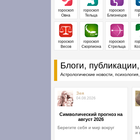
гороскоп
гороскоп
гороскоп
го
Овна
Тельца
Близнецов
гороскоп
гороскоп
гороскоп
го
Весов
Скорпиона
Стрельца
Ко
Блоги, публикации,
Астрологические новости, психология,
Зея
04.08.2026
Символический прогноз на
август 2026
Берегите себя и мир вокруг
Ма
и 