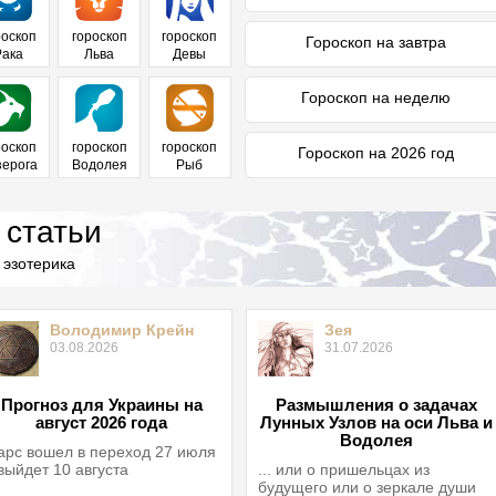
роскоп
гороскоп
гороскоп
Гороскоп на завтра
Рака
Льва
Девы
Гороскоп на неделю
роскоп
гороскоп
гороскоп
Гороскоп на 2026 год
зерога
Водолея
Рыб
 статьи
 эзотерика
Володимир Крейн
Зея
03.08.2026
31.07.2026
Прогноз для Украины на
Размышления о задачах
август 2026 года
Лунных Узлов на оси Льва и
Водолея
рс вошел в переход 27 июля
выйдет 10 августа
... или о пришельцах из
будущего или о зеркале души