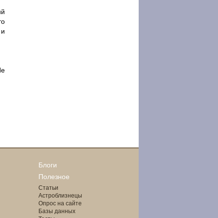
ий
то
 и
Не
Блоги
Полезное
Статьи
Астроблизнецы
Опрос на сайте
Базы данных