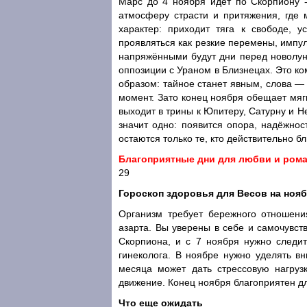
Марс до 4 ноября идёт по Скорпиону - 
атмосферу страсти и притяжения, где
характер: приходит тяга к свободе, 
проявляться как резкие перемены, имп
напряжёнными будут дни перед новолун
оппозиции с Ураном в Близнецах. Это к
образом: тайное станет явным, слова —
момент. Зато конец ноября обещает мяг
выходит в трины к Юпитеру, Сатурну и Н
значит одно: появится опора, надёжнос
остаются только те, кто действительно бл
Благоприятные дни для любви и рома
29
Гороскоп здоровья для Весов на нояб
Организм требует бережного отношен
азарта. Вы уверены в себе и самочувст
Скорпиона, и с 7 ноября нужно следи
гинеколога. В ноябре нужно уделять в
месяца может дать стрессовую нагрузк
движение. Конец ноября благоприятен дл
Что еще ожидать