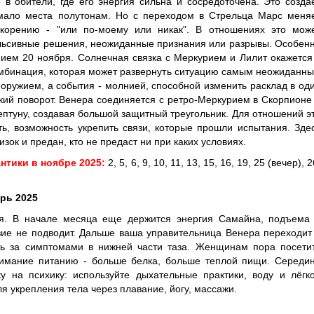
в обители, где его энергия сильна и сосредоточена. Это созда
 мало места полутонам. Но с переходом в Стрельца Марс меня
ускорению - "или по-моему или никак". В отношениях это мож
ульсивные решения, неожиданные признания или разрывы. Особен
ием 20 ноября. Солнечная связка с Меркурием и Лилит окажется
омбинация, которая может развернуть ситуацию самым неожиданн
 оружием, а события - молнией, способной изменить расклад в од
кий поворот. Венера соединяется с ретро-Меркурием в Скорпионе
ептуну, создавая большой защитный треугольник. Для отношений э
ть, возможность укрепить связи, которые прошли испытания. Зде
изок и предан, кто не предаст ни при каких условиях.
нтики в ноябре 2025:
2, 5, 6, 9, 10, 11, 13, 15, 16, 19, 25 (вечер), 2
рь 2025
ия. В начале месяца еще держится энергия Самайна, подъема
вие не подводит. Дальше ваша управительница Венера переходит
ть за симптомами в нижней части таза. Женщинам пора посети
нимание питанию - больше белка, больше теплой пищи. Середи
у на психику: используйте дыхательные практики, воду и лёгк
я укрепления тела через плавание, йогу, массажи.