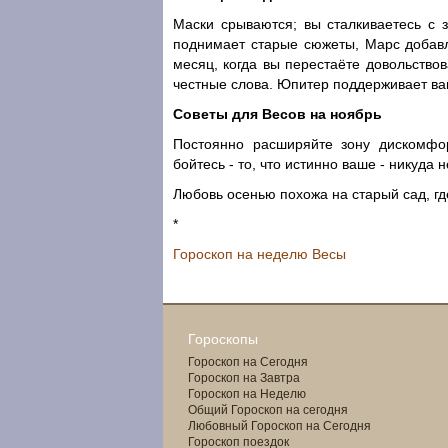
Маски срываются; вы сталкиваетесь с з
поднимает старые сюжеты, Марс добавля
месяц, когда вы перестаёте довольство
честные слова. Юпитер поддерживает ва
Советы для Весов на ноябрь
Постоянно расширяйте зону дискомфо
бойтесь - то, что истинно ваше - никуда н
Любовь осенью похожа на старый сад, гд
*
Гороскоп на неделю Весы
Гороскопы
Гороскоп на Сегодня
Гороскоп на Завтра
Гороскоп на Неделю
Общий Гороскоп на сегодня
Любовный Гороскоп на Сегодня
Гороскоп поездок