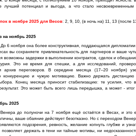
. В конце месяца, с полнолунием 20 ноября, приходит ясность: 
де лучший потенциал и выгода, а что стало несвоевременным
лок в ноябре 2025 для Весов
: 2, 9, 10, (в ночь на) 11, 13 (после 1
в на ноябрь 2025
До 6 ноября она более конструктивная, поддающаяся дипломатии
сах вы сохраняете привлекательность для партнеров и ваше чут
ря возможны задержки в выполнении контрактов, сделок и обещани
урия. Это не время для спешки, а для исследований, проверо
ти архив переговоров. В середине месяца (17–20 ноября) уз
ую конкуренцию и чужую мотивацию. Важно держать дистанцию
ыбора. Конец месяца приносит стабилизацию: те усилия, что 
езультат. Это может быть всего лишь передышка, а может - итог
брь 2025
 Венера до полуночи на 7 ноября ещё остаётся в Весах, и это 
атичны, ваше обаяние действует безотказно. Но с переходом Вене
являются подозрения, ревность, желание копнуть глубже и узна
 позволяет держать в тени ни тайные мотивы, ни недосказанност