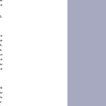
вы
 и
3-
 и
ье
й,
к,
ел
 и
вы
 и
её
ры
ть
и.