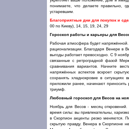
укрепляет ваше положение, дом и имидж
понимаете, что делаете правильно, г
устаревшим.
Благоприятные дни для покупок и сде
00 по Киеву), 14, 15, 19, 24, 29
Гороскоп работы и карьеры для Весо
Рабочая атмосфера будет напряжённой. 
рационализации. Благодаря Венере в Ве
выгоды работает превосходно. С 9 нояб
связанные с ретроградной фазой Мерк
сравнивания вариантов. Начните вес
напряжённых аспектов вскроет скрыт
сохранять хладнокровие в ситуациях в
приложили ранее, начинают приносить р
триумф.
Любовный гороскоп для Весов на ноя
Ноябрь для Весов - месяц откровений.
время силы: вы привлекательны, харизм
в Скорпион акценты резко меняются. По
скрытую правду. Венера в Скорпионе не