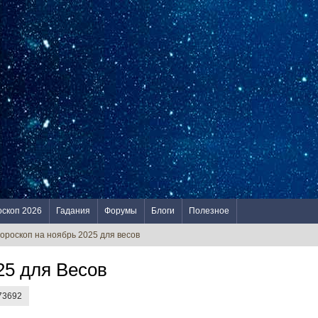
оскоп 2026
Гадания
Форумы
Блоги
Полезное
гороскоп на ноябрь 2025 для весов
25 для Весов
 73692