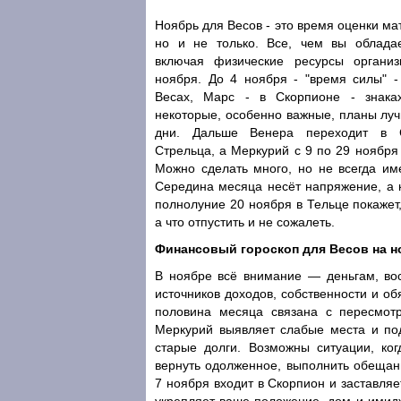
Ноябрь для Весов - это время оценки ма
но и не только. Все, чем вы обладае
включая физические ресурсы органи
ноября. До 4 ноября - "время силы" -
Весах, Марс - в Скорпионе - знака
некоторые, особенно важные, планы луч
дни. Дальше Венера переходит в 
Стрельца, а Меркурий с 9 по 29 ноября
Можно сделать много, но не всегда име
Середина месяца несёт напряжение, а 
полнолуние 20 ноября в Тельце покажет,
а что отпустить и не сожалеть.
Финансовый гороскоп для Весов на н
В ноябре всё внимание — деньгам, во
источников доходов, собственности и об
половина месяца связана с пересмот
Меркурий выявляет слабые места и под
старые долги. Возможны ситуации, ког
вернуть одолженное, выполнить обещан
7 ноября входит в Скорпион и заставляе