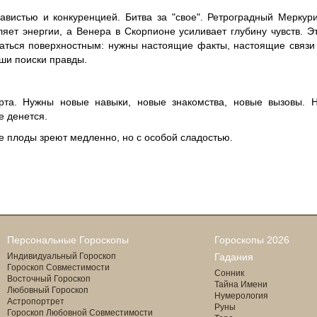
авистью и конкуренцией. Битва за "свое". Ретроградный Меркур
ет энергии, а Венера в Скорпионе усиливает глубину чувств. Э
ваться поверхностным: нужны настоящие факты, настоящие связи
ши поиски правды.
рта. Нужны новые навыки, новые знакомства, новые вызовы. 
е денется.
е плоды зреют медленно, но с особой сладостью.
Персональные Гороскопы
Гороскопы 2026
Индивидуальный Гороскоп
Гадания
Гороскоп Совместимости
Сонник
Восточный Гороскоп
Тайна Имени
Любовный Гороскоп
Нумерология
Астропортрет
Руны
Гороскоп Любовной Совместимости