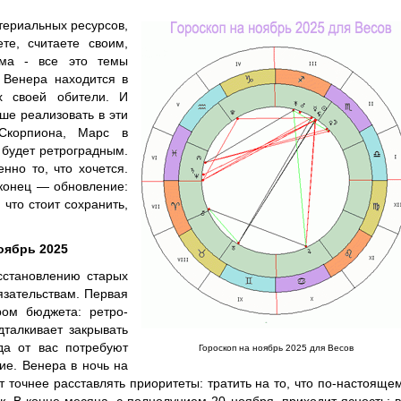
териальных ресурсов,
те, считаете своим,
зма - все это темы
 Венера находится в
х своей обители. И
ше реализовать в эти
Скорпиона, Марс в
 будет ретроградным.
нно то, что хочется.
конец — обновление:
 что стоит сохранить,
оябрь 2025
сстановлению старых
язательствам. Первая
ром бюджета: ретро-
талкивает закрывать
да от вас потребуют
Гороскоп на ноябрь 2025 для Весов
ие. Венера в ночь на
т точнее расставлять приоритеты: тратить на то, что по-настояще