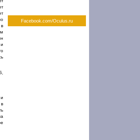
ёт
ет
ет
но
Facebook.com/Oculus.ru
 в
ым
ин
 и
то
сь
6,
 и
 в
ть
на
ое