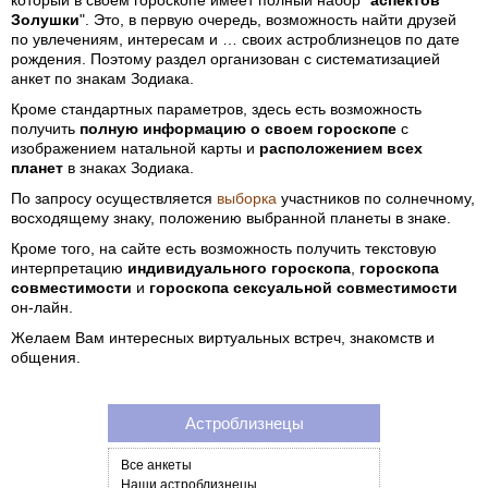
который в своем гороскопе имеет полный набор "
аспектов
Золушки
". Это, в первую очередь, возможность найти друзей
по увлечениям, интересам и … своих астроблизнецов по дате
рождения. Поэтому раздел организован с систематизацией
анкет по знакам Зодиака.
Кроме стандартных параметров, здесь есть возможность
получить
полную информацию о своем гороскопе
с
изображением натальной карты и
расположением всех
планет
в знаках Зодиака.
По запросу осуществляется
выборка
участников по солнечному,
восходящему знаку, положению выбранной планеты в знаке.
Кроме того, на сайте есть возможность получить текстовую
интерпретацию
индивидуального гороскопа
,
гороскопа
совместимости
и
гороскопа сексуальной совместимости
он-лайн.
Желаем Вам интересных виртуальных встреч, знакомств и
общения.
Астроблизнецы
Все анкеты
Наши астроблизнецы