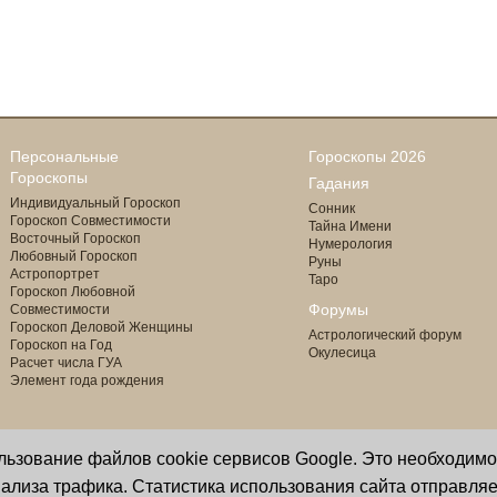
Персональные
Гороскопы 2026
Гороскопы
Гадания
Индивидуальный Гороскоп
Сонник
Гороскоп Совместимости
Тайна Имени
Восточный Гороскоп
Нумерология
Любовный Гороскоп
Руны
Астропортрет
Таро
Гороскоп Любовной
Форумы
Совместимости
Гороскоп Деловой Женщины
Астрологический форум
Гороскоп на Год
Окулесица
Расчет числа ГУА
Элемент года рождения
ользование файлов cookie сервисов Google. Это необходим
Copyright © 2000 - 2026 Oculus
астролог И. Звягина
ализа трафика. Статистика использования сайта отправляе
Все права защищены
программист Ю. Данилов