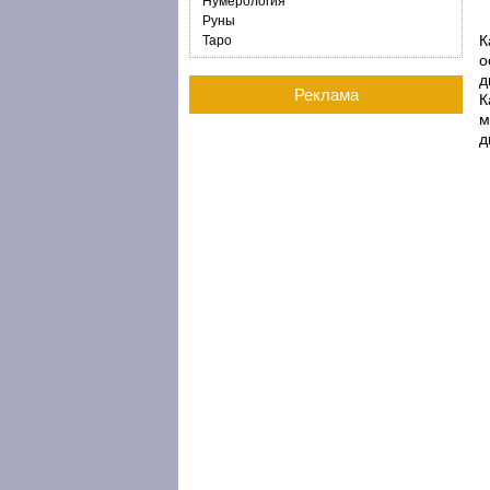
Нумерология
Руны
К
Таро
о
д
Реклама
К
м
д