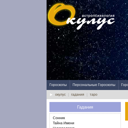
Гороскопы
Персональные Гороскопы
Гор
окулус
|
гадания
|
таро
Гадания
Сонник
Тайна Имени