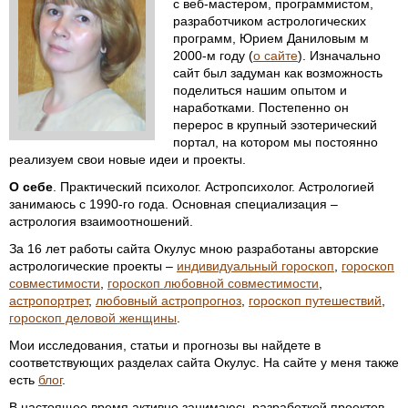
с веб-мастером, программистом,
разработчиком астрологических
программ, Юрием Даниловым м
2000-м году (
о сайте
). Изначально
сайт был задуман как возможность
поделиться нашим опытом и
наработками. Постепенно он
перерос в крупный эзотерический
портал, на котором мы постоянно
реализуем свои новые идеи и проекты.
О себе
. Практический психолог. Астропсихолог. Астрологией
занимаюсь с 1990-го года. Основная специализация –
астрология взаимоотношений.
За 16 лет работы сайта Окулус мною разработаны авторские
астрологические проекты –
индивидуальный гороскоп
,
гороскоп
совместимости
,
гороскоп любовной совместимости
,
астропортрет
,
любовный астропрогноз
,
гороскоп путешествий
,
гороскоп деловой женщины
.
Мои исследования, статьи и прогнозы вы найдете в
соответствующих разделах сайта Окулус. На сайте у меня также
есть
блог
.
В настоящее время активно занимаюсь разработкой проектов