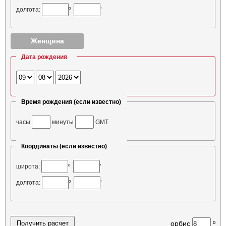
долгота:
º
’
Женщина
Дата рождения
Время рождения (если известно)
часы
минуты
GMT
Координаты (если известно)
широта:
º
’
долгота:
º
’
орбис
º