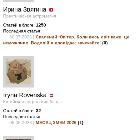
Ирина Звягина
Практическая астромагия
Статей в блоге:
1250
Последняя статья:
30.07.2026 |
Спалений Юпітер. Коли весь світ каже: це
неможливо. Водолій відповідає: зачекайте!
(
0
)
Iryna Rovenska
Китайская астрология ба цзы
Статей в блоге:
32
Последняя статья:
05.05.2026 |
МЕСЯЦ ЗМЕИ 2026
(
1
)