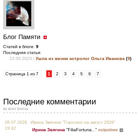
Блог Памяти
Статей в блоге:
9
Последняя статья:
23.09.2023 |
Ушла из жизни астролог Ольга Иванова
(
9
)
Страница 1 из 7
1
2
3
4
5
6
7
Последние комментарии
во всех блогах
28.07.2026
Ирина Звягина "Гороскоп на август 2026"
19:42
Ирина Звягина
"FiliaFortuna..."
подробнее