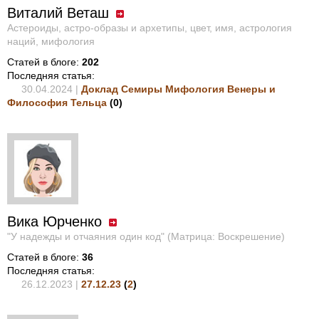
Виталий Веташ
Астероиды, астро-образы и архетипы, цвет, имя, астрология
наций, мифология
Статей в блоге:
202
Последняя статья:
30.04.2024 |
Доклад Семиры Мифология Венеры и
Философия Тельца
(
0
)
Вика Юрченко
"У надежды и отчаяния один код" (Матрица: Воскрешение)
Статей в блоге:
36
Последняя статья:
26.12.2023 |
27.12.23
(
2
)