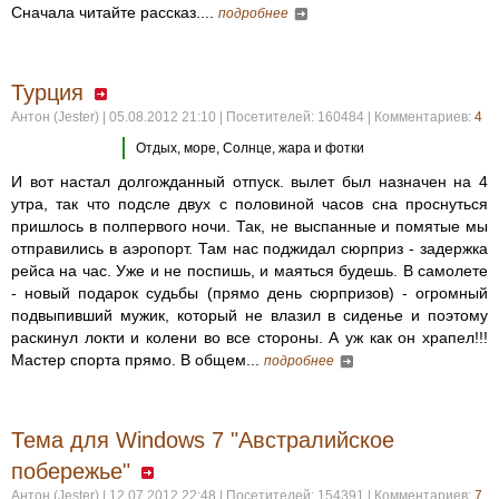
Сначала читайте рассказ....
подробнее
Турция
Антон (Jester) | 05.08.2012 21:10 | Посетителей: 160484 | Комментариев:
4
Отдых, море, Солнце, жара и фотки
И вот настал долгожданный отпуск. вылет был назначен на 4
утра, так что подсле двух с половиной часов сна проснуться
пришлось в полпервого ночи. Так, не выспанные и помятые мы
отправились в аэропорт. Там нас поджидал сюрприз - задержка
рейса на час. Уже и не поспишь, и маяться будешь. В самолете
- новый подарок судьбы (прямо день сюрпризов) - огромный
подвыпивший мужик, который не влазил в сиденье и поэтому
раскинул локти и колени во все стороны. А уж как он храпел!!!
Мастер спорта прямо. В общем...
подробнее
Тема для Windows 7 "Австралийское
побережье"
Антон (Jester) | 12.07.2012 22:48 | Посетителей: 154391 | Комментариев:
7