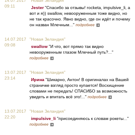
14.07.2017
"Новая Зеландия"
09:11
Jester
"Спасибо за отзывы! rocketa, impulsive_li, а
вот и я)) swallow, невооруженным тоже видно, но
не так красочно. Явно видно, где он идёт и почему
он назван Млечным..."
подробнее
14.07.2017
"Новая Зеландия"
09:08
swallow
"И что, вот прямо так видно
невооруженным глазом Млечный путь?..."
подробнее
13.07.2017
"Новая Зеландия"
23:14
Ирина
"Шикарно, Антон! В оригиналах на Вашей
страничке взгляд просто купается! Восхищение
словами не передать! СПАСИБО за возможность
увидеть и впитать всё это!..."
подробнее
13.07.2017
"Новая Зеландия"
22:20
impulsive_li
"присоединяюсь к словам рокеты..."
подробнее