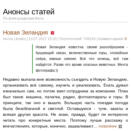
Анонсы статей
По всем разделам блога
Новая Зеландия
Антон (Jester) | 13.07.2017 15:20 | Посетителей: 749226 | Комментариев:
9
Новая Зеландия известна своим разообразием -
бушующий океан, величественные горы, спокойные
озёра, южные сияния. Всё что хочешь, всё там
найдётся. Разве что кроме опасных животных. Мечта
фотографа ))
Недавно выпала мне возможность съездить в Новую Зеландию,
организовать всё самому, изучить и реализовать. Ехать думал
изначально сам, но потом взял сотрудника за компанию. План
был таков: машина, палатка, радио, фотоаппараты и горы. В
принципе, так оно и вышло. Большую часть поездки погода
была безоблачной и светлой. Оставшуюся - тучи, закаты и
всякая другая красота. Не знаю, правда, будет ли интересно
читать про конкретные места. Поэтому лучше расскажу о
впечатлениях, которые, конечно, зашкаливают....
подробнее