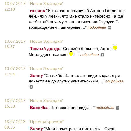
13.07.2017
"Новая Зеландия"
22:10
rocketa
"Я так часто слышу об Антоне Горлине в
лекциях у Левки, что мне стало интересно , а где
же Антон? почему он не активен на Окулусе С
возвращением , шикарные,..."
подробнее
13.07.2017
"Новая Зеландия"
18:37
Теплый дождь
"Спасибо большое, Антон
Море удовольствия.
..."
подробнее
13.07.2017
"Новая Зеландия"
17:04
Sunny
"Спасибо! Ваш талант видеть красоту и
донести её до других удивительный...."
подробнее
13.07.2017
"Новая Зеландия"
16:58
Babo4ka
"Потрясающие виды!..."
подробнее
16.07.2013
"Простая красота"
09:55
Sunny
"Можно смотреть и смотреть... Очень