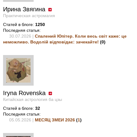
Ирина Звягина
Практическая астромагия
Статей в блоге:
1250
Последняя статья:
30.07.2026 |
Спалений Юпітер. Коли весь світ каже: це
неможливо. Водолій відповідає: зачекайте!
(
0
)
Iryna Rovenska
Китайская астрология ба цзы
Статей в блоге:
32
Последняя статья:
05.05.2026 |
МЕСЯЦ ЗМЕИ 2026
(
1
)