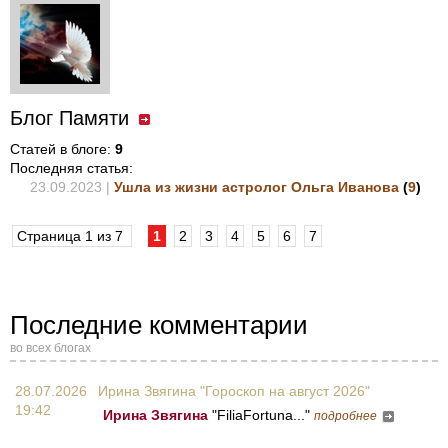
Блог Памяти
Статей в блоге:
9
Последняя статья:
23.09.2023 |
Ушла из жизни астролог Ольга Иванова
(
9
)
Страница 1 из 7
1
2
3
4
5
6
7
Последние комментарии
во всех блогах
28.07.2026
Ирина Звягина "Гороскоп на август 2026"
19:42
Ирина Звягина
"FiliaFortuna..."
подробнее