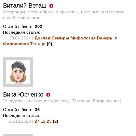
Виталий Веташ
Астероиды, астро-образы и архетипы, цвет, имя, астрология
наций, мифология
Статей в блоге:
202
Последняя статья:
30.04.2024 |
Доклад Семиры Мифология Венеры и
Философия Тельца
(
0
)
Вика Юрченко
"У надежды и отчаяния один код" (Матрица: Воскрешение)
Статей в блоге:
36
Последняя статья:
26.12.2023 |
27.12.23
(
2
)