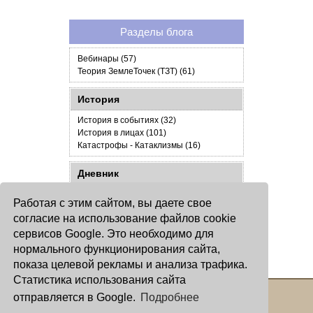
Разделы блога
Вебинары (57)
Теория ЗемлеТочек (ТЗТ) (61)
История
История в событиях (32)
История в лицах (101)
Катастрофы - Катаклизмы (16)
Дневник
Даты-Праздники (10)
Работая с этим сайтом, вы даете свое
Обо всем понемногу (22)
согласие на использование файлов cookie
сервисов Google. Это необходимо для
Гостевая
нормального функционирования сайта,
Отзывы и поболтать (2)
показа целевой рекламы и анализа трафика.
Статистика использования сайта
отправляется в Google.
Подробнее
Copyright © 2000 - 2026 Oculus
Все права защищены