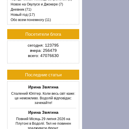
Новое на Окулусе и Джокере (7)
Дневник (71)
Новый год (17)
Обо всем понемногу (11)
Посетители блога
сегодня: 123795
вчера: 256479
всего: 47076630
Последние статьи
Ирина Звягина
Спалений Юпітер. Коли весь світ каже:
це неможливо. Водолій відповідає:
зачекайте!
Ирина Звягина
Повний Місяць 29 липня 2026 на
Плутоні в Водолії. Тил не повинен
зраджувати фронт.