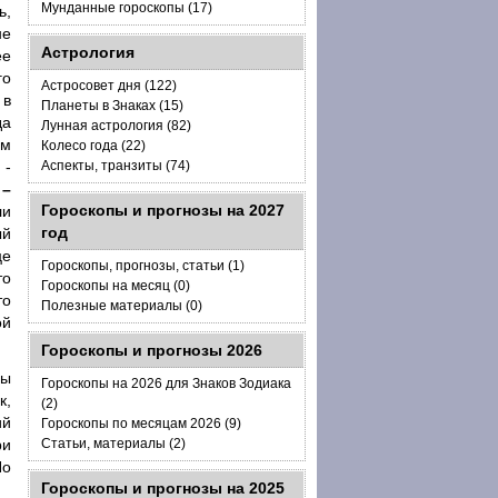
Мунданные гороскопы (17)
ь,
не
Астрология
ее
го
Астросовет дня (122)
 в
Планеты в Знаках (15)
да
Лунная астрология (82)
ем
Колесо года (22)
 -
Аспекты, транзиты (74)
 –
Гороскопы и прогнозы на 2027
ли
год
ый
це
Гороскопы, прогнозы, статьи (1)
то
Гороскопы на месяц (0)
то
Полезные материалы (0)
ой
Гороскопы и прогнозы 2026
ры
Гороскопы на 2026 для Знаков Зодиака
к,
(2)
ий
Гороскопы по месяцам 2026 (9)
ри
Статьи, материалы (2)
Но
Гороскопы и прогнозы на 2025