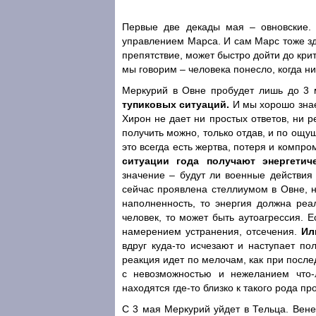
Первые две декады мая – овновские.
управлением Марса. И сам Марс тоже зд
препятствие, может быстро дойти до крит
мы говорим – человека понесло, когда ни 
Меркурий в Овне пробудет лишь до 3 м
тупиковых ситуаций.
И мы хорошо знае
Хирон не дает ни простых ответов, ни ре
получить можно, только отдав, и по ощущ
это всегда есть жертва, потеря и компро
ситуации года получают энергетич
значение – будут ли военные действия 
сейчас проявлена стеллиумом в Овне, н
наполненность, то энергия должна реал
человек, то может быть аутоагрессия. Е
намерением устранения, отсечения.
Ил
вдруг куда-то исчезают и наступает п
реакция идет по мелочам, как при посл
с невозможностью и нежеланием что-
находятся где-то близко к такого рода п
С 3 мая Меркурий уйдет в Тельца. Вене