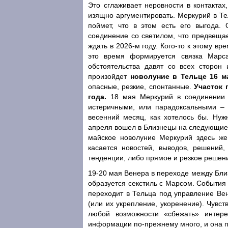
Это сглаживает неровности в контактах
изящно аргументировать. Меркурий в Тел
поймет, что в этом есть его выгода.
соединение со светилом, что предвещае
ждать в 2026-м году. Кого-то к этому вр
это время формируется связка Марса
обстоятельства давят со всех сторон
произойдет
новолуние в Тельце 16 м
опасные, резкие, спонтанные.
Участок 
года.
18 мая Меркурий в соединении с
истеричными, или парадоксальными –
весенний месяц, как хотелось бы. Нуж
апреля вошел в Близнецы на следующие 
майское новолуние Меркурий здесь же 
касается новостей, выводов, решений,
тенденции, либо прямое и резкое решение
19-20 мая Венера в переходе между Близ
образуется секстиль с Марсом. События
переходит в Тельца под управление Ве
(или их укрепление, укоренение). Чувс
любой возможности «сбежать» инте
информации по-прежнему много, и она 