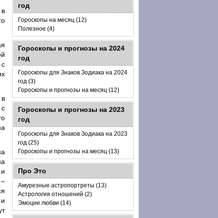
год
 в
го
Гороскопы на месяц (12)
Полезное (4)
ая
Гороскопы и прогнозы на 2024
ой
год
 с
Гороскопы для Знаков Зодиака на 2024
их
год (3)
Гороскопы и прогнозы на месяц (12)
 в
 с
Гороскопы и прогнозы на 2023
то
год
на
Гороскопы для Знаков Зодиака на 2023
год (25)
на
Гороскопы и прогнозы на месяц (13)
на
Про Это
 и
 –
Амурезные астропортреты (13)
ся
Астрология отношений (2)
 и
Эмоции любви (14)
ут