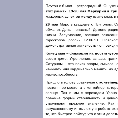
Плутон с 6 мая – ретроградный. Он уже 
этих рамках.
19-20 мая Меркурий в три
мажорных аспектов между планетами, и в
26 мая
Марс в квадрате с Плутоном, Со
обманет. День – опасный. Демонстрация
жизни. Запугивание, военная эскалац
гороскопом россии 12.06.91. Опасн
демонстративная активность - оппозиция
Конец мая – фиксация на достигнуто
своем доме. Укрепление, запасы, грани
Сатурном – это поиск опоры, смысла, о
начинать или кардинально менять, но а
жизнеспособность.
Пришло в голову сравнение с
контейне
постоянное место, а в контейнер, котор
солнце. Так и мы с переходом Урана
прежние формы стабильности и ценнос
утрачивают прежнее значение. Как 
искусственному интеллекту и робототехн
те, кто быстрее поймут, что с этим делат