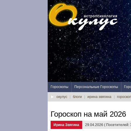
Гороскопы
Персональные Гороскопы
Гор
окулус
|
блоги
|
ирина звягина
|
гороско
Гороскоп на май 2026
Ирина Звягина
29.04.2026 ( Посетителей: