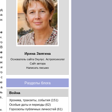
од
на
ях
ие
н.
то
 В
ые
Ирина Звягина
ее
Основатель сайта Окулус. Астропсихолог
ак
Сайт автора
 и
Написать письмо
то
 с
ые
Разделы блога
 а
чь
Война
е,
Хроника, транзиты, события (151)
Особые даты и периоды (62)
и.
Гороскопы публичных личностей (61)