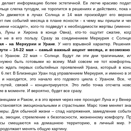
, делает информацию более эстетичной. Ее легче красиво подат
ьце слегка тугодум, не торопится в решениях и действиях, пока 
 Он движется в лучах Солнца и 14 мая произойдет его верхн
т пик событий месяца в плане ясности - к чему мы пришли и че
емени «осадят», кого-то подведут к необходимости жертвы (именно
, Луны и Хирона в конце Овна), кто-то ощутит сжатие, ког
 и не в его пользу. Сразу за соединением Меркурия с Солнц
ая - на Меркурии и Уране
. У него взрывной характер. Решения
пути – 14-22 мая – самый важный акцент месяца, и возможно
 Ураном. 22 мая – Солнце. Будут ли эти дни трагичными, и
 нужно быть готовыми ко всему. Май совсем не тот комфортн
но ждать первых событийных проявлений Урана, который в кон
6 лет. В Близнецах Уран под управлением Меркурия, и именно в э
и находится, это начало его годового цикла с Ураном. Все, ч
 путей, связей – концентрируется. Это либо точка отсчета нов
 в моменте. И вероятно, будет все сразу.
нецами и Раком, и в это время через нее проходит Луна и у Вене
 становятся эмоциональными и страстными. Марс тоже меняет зна
неры. Для обычной жизни – спад напряжения, замедление событ
тва, эмоции, стремление к безопасности, жизненному комфорту. П
ресы смещаются на домашнюю территорию, в личный мир. 
продолжает менять общую картину.