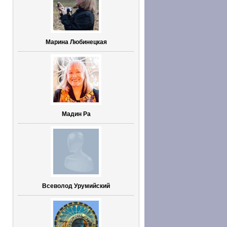
Марина Любинецкая
Мадин Ра
Всеволод Урумийский