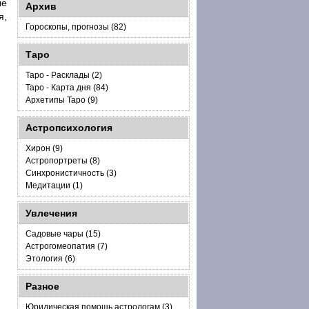
ые
Архив
я,
Гороскопы, прогнозы (82)
Таро
Таро - Расклады (2)
Таро - Карта дня (84)
Архетипы Таро (9)
Астропсихология
Хирон (9)
Астропортреты (8)
Синхронистичность (3)
Медитации (1)
Увлечения
Садовые чары (15)
Астрогомеопатия (7)
Этология (6)
Разное
Юридическая помощь астрологам (3)