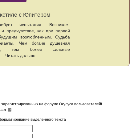
Марс в секстиле с Юпитером
Любовь требует испытания. Возникает
напряжение и предчувствие, как при первой
встрече с будущим возлюбленным. Судьба
множит варианты. Чем богаче душевная
организация, тем более сильные
впечатления... Читать дальше...
я зарегистрированных на форуме Окулуса пользователей!
ься
форматирование выделенного текста