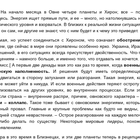
 На начало месяца в Овне четыре планеты и Хирон; все – п
есь. Энергия ищет прямые пути, и ее – много, но натолкнувшись 
ического уровня и взорваться. В близких к реальной жизни ситуаци
он сам, ни другие не знают, что с ним будет и к чему это приведет.
ая, но успеет соединиться с Хироном, что означает
обострен
м, где сейчас в мире они проявлены особенно ярко. Украина, Ира
шений, в его ситуациях всегда присутствует двойственность. Что-
ениям – намного больше, и именно того, что отдавать не хочется.
мисс.[ А первые две декады мая это как раз то время, когда
военн
ескую наполненность.
И решения будут иметь определяющ
двигаться в сторону затухания или разгорания. Такая энергия, к
е может уйти в никуда. И если военные действия теряют остроту
изоваться на других уровнях, во внутренних процессах. Если э
сли страна – внутренние распри, причем, овновского характера –
и – коллапс.
Такое тоже бывает с овновскими энергиями, котор
олный провал. Главные и крупные проблемы как будто не видны,
едней стадии неврастении. – Острое реагирование на каждую мело
либо делать по существу. Некоторые мировые лидеры, похож
роявлениям.
ра в это время в Близнецах, и эти две планеты теперь в рецепци