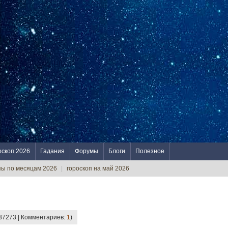
оскоп 2026
Гадания
Форумы
Блоги
Полезное
пы по месяцам 2026
|
гороскоп на май 2026
 37273 | Комментариев:
1
)