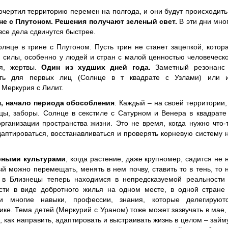
очертил территорию перемен на полгода, и они будут происходить
не с Плутоном. Решения получают зеленый свет.
В эти дни мно
се дела сдвинутся быстрее.
лнце в трине с Плутоном. Пусть трин не станет зацепкой, котор
 силы, особенно у людей и стран с малой ценностью человеческ
ия, жертвы.
Один из худших дней года.
Заметный резонанс
ость для первых лиц (Солнце в т квадрате с Узлами) или 
 Меркурия с Лилит.
м, начало периода обособления
. Каждый – на своей территории,
цы, заборы. Солнце в секстиле с Сатурном и Венера в квадрате
рганизации пространства жизни. Это не время, когда нужно что-
даптироваться, восстанавливаться и проверять корневую систему 
рными культурами
, когда растение, даже крупномер, садится не 
ый можно перемещать, менять в нем почву, ставить то в тень, то 
 в Близнецы теперь находимся в непредсказуемой реальности
ти в виде добротного жилья на одном месте, в одной стране
и многие навыки, профессии, знания, которые делегируют
ике. Тема детей (Меркурий с Ураном) тоже может зазвучать в мае,
ь, как направить, адаптировать и выстраивать жизнь в целом – займ