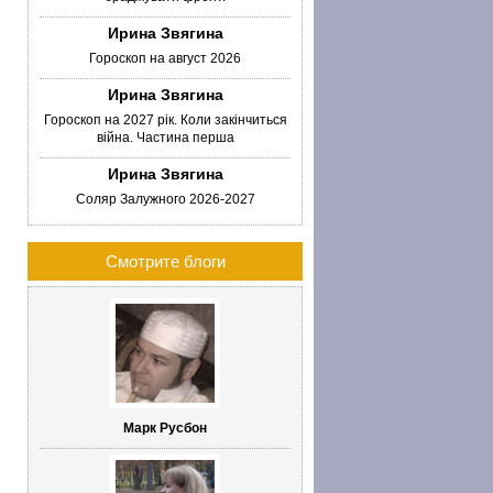
Ирина Звягина
Сат
Гороскоп на август 2026
Отсу
Ирина Звягина
виде
Гороскоп на 2027 рік. Коли закінчиться
как
війна. Частина перша
Вооб
Ирина Звягина
тран
Соляр Залужного 2026-2027
Смотрите блоги
Марк Русбон