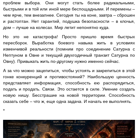
проблем выбора. Они могут стать более радикальными,
быстрыми и в той или иной мере беспощадными. И перемены –
чем ярче, тем внезапнее. Сегодня ты на коне, завтра – сброшен
и растоптан. Нет гарантий, подушка безопасности – в клочья,
дом – лучше на колесах. Мир летит непонятно куда.
Но это не катастрофа! Просто пришло время быстрых
пересборок. Выработка боевого навыка жить в условиях
изменчивой реальности (помним про соединение Сатурна с
Нептуном в Овне и текущий двухгодичный транзит Сатурна по
Овну). Привыкать жить по-другому нужно именно сейчас.
А за что можно зацепиться, чтобы устоять и закрепиться в этой
гонке конкуренций и противостояний? Наибольшую ценность
представляет информация, способность ею распорядиться,
подать и продать. Связи. Это остается в силе. Умение создать
новую нишу. Бесстрашие на новой территории. Способность
сказать себе – что ж, еще одна задача. И начать ее выполнять.
*