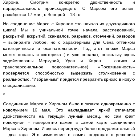
Хироне. Смотрим конкретно двойственность и
парадоксальность происходящего. С Марсом его аспект
разойдется 17 мая, с Венерой – 18-го.
Но соединение Марса с Хироном это начало их двухгодичного
цикла! Мы в уникальной точке начала расследований,
раскрытий, вскрытий, скандалов, разрывов, отсечений, разводов
– выбирайте любое, но с характерным для Овна оттенком
категоричности и окончательности. Под этот «нож» Марса
может попасть и эзотерика ( и уже попала), поскольку здесь
задействованы Меркурий, Уран и Хирон – логика и
трансперсональное подсознательное). «Посвященность»
проверяется способностью выдержать столкновение с
реальностью. "Избранным" придется превратить кризис в новую
специализацию.
*
Соединение Марса с Хироном было в экзакте одновременно с
новолунием 16 мая. Это накладывает яркий отпечаток
двойственности на текущий лунный месяц, но сам факт
новолуния – невероятно важен в самой карте соединения
Марса с Хироном. И здесь период куда более продолжительный
– два года. Это изменение в самих подходах к решению