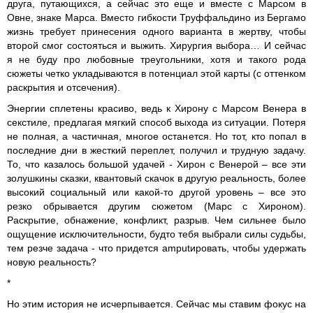
друга, путающихся, а сейчас это еще и вместе с Марсом в
Овне, знаке Марса. Вместо гибкости Труффальдино из Бергамо
жизнь требует принесения одного варианта в жертву, чтобы
второй смог состояться и выжить. Хирургия выбора… И сейчас
я не буду про любовные треугольники, хотя и такого рода
сюжеты четко укладываются в потенциал этой карты (с оттенком
раскрытия и отсечения).
Энергии сплетены красиво, ведь к Хирону с Марсом Венера в
секстиле, предлагая мягкий способ выхода из ситуации. Потеря
не полная, а частичная, многое останется. Но тот, кто попал в
последние дни в жесткий переплет, получил и трудную задачу.
То, что казалось большой удачей - Хирон с Венерой – все эти
золушкины сказки, квантовый скачок в другую реальность, более
высокий социальный или какой-то другой уровень – все это
резко обрывается другим сюжетом (Марс с Хироном).
Раскрытие, обнажение, конфликт, разрыв. Чем сильнее было
ощущение исключительности, будто тебя выбрали силы судьбы,
тем резче задача - что придется amputировать, чтобы удержать
новую реальность?
*
Но этим история не исчерпывается. Сейчас мы ставим фокус на