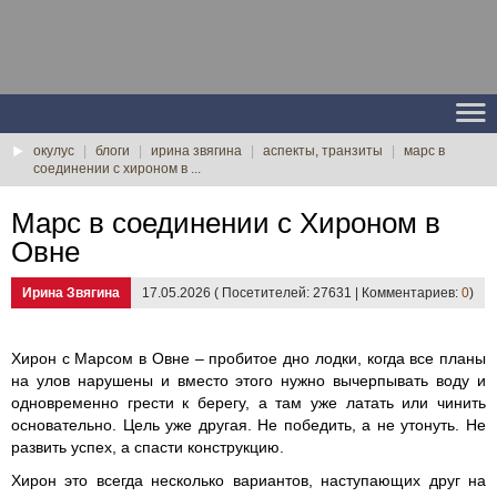
окулус
|
блоги
|
ирина звягина
|
аспекты, транзиты
|
марс в
соединении с хироном в ...
Марс в соединении с Хироном в
Овне
Ирина Звягина
17.05.2026 ( Посетителей: 27631 | Комментариев:
0
)
Хирон с Марсом в Овне – пробитое дно лодки, когда все планы
на улов нарушены и вместо этого нужно вычерпывать воду и
одновременно грести к берегу, а там уже латать или чинить
основательно. Цель уже другая. Не победить, а не утонуть. Не
развить успех, а спасти конструкцию.
Хирон это всегда несколько вариантов, наступающих друг на