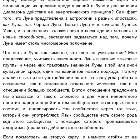
эмансипации из прежних представлений о Луне и расширении
диапазона действия ее энергетического принципа? Сам факт
того, что Луна представлена в астрологии в разных ипостасях,
как Луна, как Черная Луна, Белая Луна и в качестве Лунных
Узлов, и в последних заложен вектор восхождения человека в
новые способности, заставляет задуматься над тем, почему
Луна имеет столь многомерное положение.
Что есть в Луне как символе, что еще не учитывается? Мое
предложение, учитывать вписанность Луны в разные языковые
группы и через них трактовать значение Луны в той или иной
культурной среде, один из вариантов нового подхода. Потому
анализ языка и его употребление встает во главу угла работы с
сознанием, как в отношении отдельного человека, так и в
отношении больших сообществ. В этом отношении предложила
бы отказаться от такого сложного и для меня непонятного
понятия народ и перейти к тем сообществам, из которых он он
состоит, и анализировать эти сообщества через тот язык,
который они употребляют. Язык сообщества есть своего рода
код этого сообщества, с помощью которого прописываются
алгоритмы (правила) действия этого сообщества.
Если посмотреть на вторую карту, и немного отойти от ее