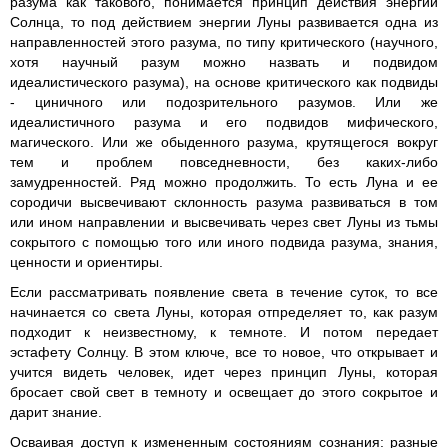
разума как такового, понимается принцип действия энергии
Солнца, то под действием энергии Луны развивается одна из
направленностей этого разума, по типу критического (научного,
хотя научный разум можно назвать и подвидом
идеалистического разума), на основе критического как подвиды
- циничного или подозрительного разумов. Или же
идеалистичного разума и его подвидов мифического,
магического. Или же обыденного разума, крутящегося вокруг
тем и проблем повседневности, без каких-либо
замудренностей. Ряд можно продолжить. То есть Луна и ее
сородичи высвечивают склонность разума развиваться в том
или ином направлении и высвечивать через свет Луны из тьмы
сокрытого с помощью того или иного подвида разума, знания,
ценности и ориентиры.
Если рассматривать появление света в течение суток, то все
начинается со света Луны, которая отпределяет то, как разум
подходит к неизвестному, к темноте. И потом передает
эстафету Солнцу. В этом ключе, все то новое, что открывает и
учится видеть человек, идет через принцип Луны, которая
бросает свой свет в темноту и освещает до этого сокрытое и
дарит знание.
Осваивая доступ к измененным состояниям сознания: разные