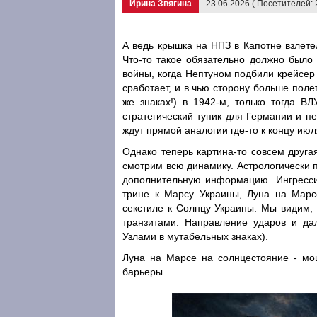
Ирина Звягина
23.06.2026 ( Посетителей:
А ведь крышка на НПЗ в Капотне взлетел
Что-то такое обязательно должно было 
войны, когда Нептуном подбили крейсер 
сработает, и в чью сторону больше поле
же знаках!) в 1942-м, только тогда В
стратегический тупик для Германии и п
ждут прямой аналогии где-то к концу июл
Однако теперь картина-то совсем друга
смотрим всю динамику. Астрологически 
дополнительную информацию. Ингрессия
трине к Марсу Украины, Луна на Марс
секстиле к Солнцу Украины. Мы видим, 
транзитами. Направление ударов и д
Узлами в мутабельных знаках).
Луна на Марсе на солнцестояние - м
барьеры.