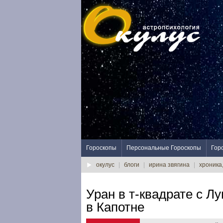
Гороскопы
Персональные Гороскопы
Гор
окулус
|
блоги
|
ирина звягина
|
хроника
Уран в т-квадрате с Л
в Капотне