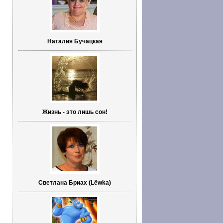
Наталия Бучацкая
Жизнь - это лишь сон!
Светлана Бриах (Lёwka)