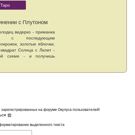
 Таро
Солнце в соединении с Плутоном
Оборвавшееся в колодец ведерко - приманка
к испытанию с последующим
вознаграждением (пирожок, золотые яблочки,
сундучок). Да, это квадрат Солнца с Лилит -
следуй правильной схеме - и получишь
выигрыш. ..
я зарегистрированных на форуме Окулуса пользователей!
ься
форматирование выделенного текста