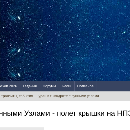
оскоп 2026
Гадания
Форумы
Блоги
Полезное
, транзиты, события
|
уран в т-квадрате с лунными узлами...
унными Узлами - полет крышки на НП