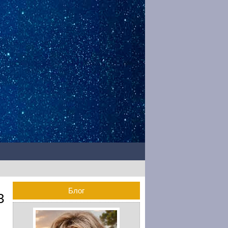
Блог
З