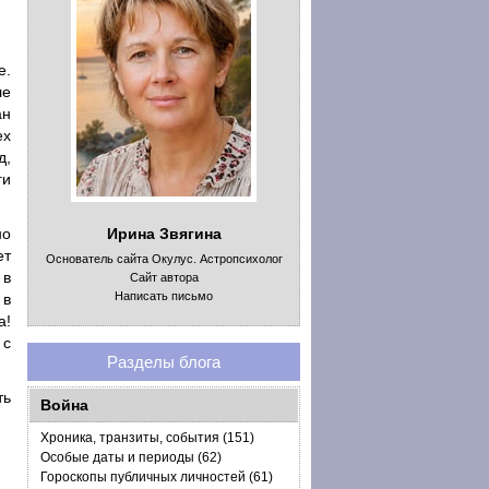
е.
ле
ан
ех
д,
ги
но
Ирина Звягина
ет
Основатель сайта Окулус. Астропсихолог
 в
Сайт автора
Написать письмо
 в
а!
 с
Разделы блога
ть
Война
Хроника, транзиты, события (151)
Особые даты и периоды (62)
Гороскопы публичных личностей (61)