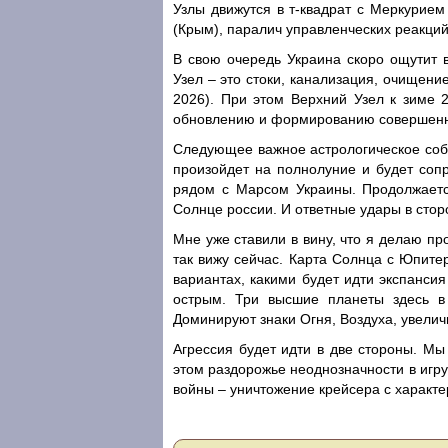
Узлы движутся в т-квадрат с Меркурие
(Крым), паралич управленческих реакций.
В свою очередь Украина скоро ощутит 
Узел – это стоки, канализация, очищени
2026). При этом Верхний Узел к зиме 
обновлению и формированию совершенно
Следующее важное астрологическое соб
произойдет на полнолуние и будет соп
рядом с Марсом Украины. Продолжаетс
Солнце россии. И ответные удары в стор
Мне уже ставили в вину, что я делаю про
так вижу сейчас. Карта Солнца с Юпите
вариантах, какими будет идти экспанси
острым. Три высшие планеты здесь в 
Доминируют знаки Огня, Воздуха, увелич
Агрессия будет идти в две стороны. Мы
этом раздорожье неоднозначности в игру 
войны – уничтожение крейсера с характер