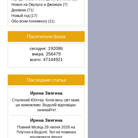
Новое на Окулусе и Джокере (7)
Дневник (71)
Новый год (17)
Обо всем понемногу (11)
Посетители блога
сегодня: 192086
вчера: 256479
всего: 47144921
Последние статьи
Ирина Звягина
Спалений Юпітер. Коли весь світ каже:
це неможливо. Водолій відповідає:
зачекайте!
Ирина Звягина
Повний Місяць 29 липня 2026 на
Плутоні в Водолії. Тил не повинен
зраджувати фронт.