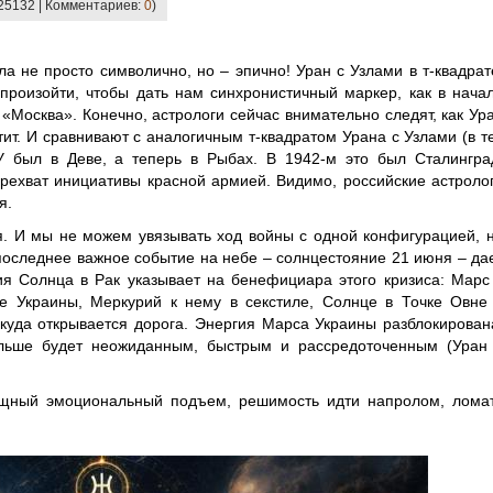
 25132 | Комментариев:
0
)
а не просто символично, но – эпично! Уран с Узлами в т-квадрат
произойти, чтобы дать нам синхронистичный маркер, как в нача
«Москва». Конечно, астрологи сейчас внимательно следят, как Ур
тит. И сравнивают с аналогичным т-квадратом Урана с Узлами (в т
ЛУ был в Деве, а теперь в Рыбах. В 1942-м это был Сталингра
ерехват инициативы красной армией. Видимо, российские астроло
я.
я. И мы не можем увязывать ход войны с одной конфигурацией, 
последнее важное событие на небе – солнцестояние 21 июня – да
 Солнца в Рак указывает на бенефициара этого кризиса: Марс
е Украины, Меркурий к нему в секстиле, Солнце в Точке Овне
куда открывается дорога. Энергия Марса Украины разблокирован
альше будет неожиданным, быстрым и рассредоточенным (Уран
ощный эмоциональный подъем, решимость идти напролом, лома