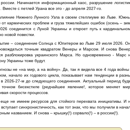
м россии. Начинается информационный хаос, разрушение логисти
 Вместе с петлей Урана все это - до апреля 2027-го.
влияние Нижнего Лунного Узла в своем стеллиуме во Льве. Южн
е от кармических проблем и груза тяжелейших ошибок (осень – зи
2026 соединится с Луной Украины и откроет путь к кардинально
 новой повестки.
ытие – соединение Солнца с Юпитером во Льве 29 июля 2026. О
ровождаться точным квадратом Венеры и Марсом. И снова Вене
я разблокировка украинского Марса. Но одновременно - Марс 
ону Украины тоже будут.
гнозы не «на мир, а на войну». Да, так я видела все 4 года войны
ром, начало их годового цикла, показывает нам тенденции в разн
я в 2026-27-м до следующего соединения. Актуальный период буд
точном бисекстиле (редчайшее явление!, которое меняет мир
ивая скорости процессов.
 еще не имеем ресурсов для стойкого перехвата инициативы. И 
вступает синхронистичность, как тот знак, что мы получили в нача
ным названием. И снова – крышку(!) сорвало(!) – в россии(!).