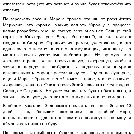
ответственности (кто что потянет и за что будет отвечать/за что
ответит).
По гороскопу россии. Марс с Ураном отошли от российского
Меркурия; это хорошо, значит, догнать Украину в процессе
новых разработок уже не смогут, резонанса нет. Солнце этой
карты на Юпитере рос. Вроде бы сильнО, но эта точка в
квадрате к Сатурну. Ограничения, рамки, ужесточение, и это
однозначно относится к сетям коммуникаций, интернету, но
может означать усиленную мобилизацию. Не прямую типа
«вставай страна,…», но просчитанную, выверенную, чтобы и
зверя в народе не разбудить, и подпитку для штурмов
организовывать. Народ в россии «в ауте» - Плутон по Луне рос.,
еще и Марс с Ураном к этой точке в трине, что не означает
«хорошо», когда на Юпитер российский накладывается квадрат
Солнца с Сатурном. Но ужесточение там будет обязательно, и
значит – путин уже дал ответ, что на мир он идти не намерен.
В общем, указание Зеленского повлиять на ход войны за 40
дней - под большим сомнением, по крайней мере,
астрологически я для этого позитива «натянуть» не могу и
обманывать никого не буду.
Про возможные выборы в Украине и как здесь может сыграть