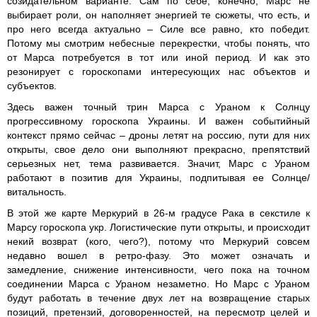
созидательном варианте. Сам по себе, конечно, Марс не
выбирает роли, он наполняет энергией те сюжеты, что есть, и
про него всегда актуально – Силе все равно, кто победит.
Потому мы смотрим небесные перекрестки, чтобы понять, что
от Марса потребуется в тот или иной период. И как это
резонирует с гороскопами интересующих нас объектов и
субъектов.
Здесь важен точный трин Марса с Ураном к Солнцу
прогрессивному гороскопа Украины. И важен событийный
контекст прямо сейчас – дроны летят на россию, пути для них
открыты, свое дело они выполняют прекрасно, препятствий
серьезных нет, тема развивается. Значит, Марс с Ураном
работают в позитив для Украины, подпитывая ее Солнце/
витальность.
В этой же карте Меркурий в 26-м градусе Рака в секстиле к
Марсу гороскопа укр. Логистические пути открыты, и происходит
некий возврат (кого, чего?), потому что Меркурий совсем
недавно вошел в ретро-фазу. Это может означать и
замедление, снижение интенсивности, чего пока на точном
соединении Марса с Ураном незаметно. Но Марс с Ураном
будут работать в течение двух лет на возвращение старых
позиций, претензий, договоренностей, на пересмотр целей и