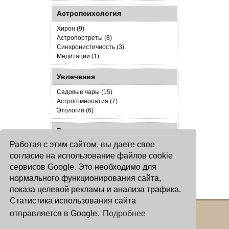
Астропсихология
Хирон (9)
Астропортреты (8)
Синхронистичность (3)
Медитации (1)
Увлечения
Садовые чары (15)
Астрогомеопатия (7)
Этология (6)
Разное
Работая с этим сайтом, вы даете свое
Юридическая помощь астрологам (3)
согласие на использование файлов cookie
Новое на Окулусе и Джокере (7)
Дневник (71)
сервисов Google. Это необходимо для
Новый год (17)
нормального функционирования сайта,
Обо всем понемногу (11)
показа целевой рекламы и анализа трафика.
Статистика использования сайта
отправляется в Google.
Подробнее
Copyright © 2000 - 2026 Oculus
Все права защищены