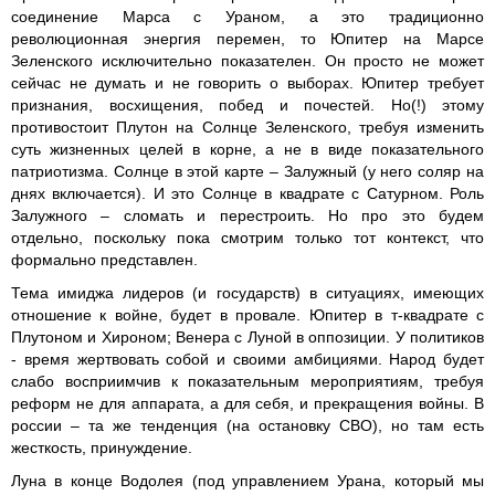
соединение Марса с Ураном, а это традиционно
революционная энергия перемен, то Юпитер на Марсе
Зеленского исключительно показателен. Он просто не может
сейчас не думать и не говорить о выборах. Юпитер требует
признания, восхищения, побед и почестей. Но(!) этому
противостоит Плутон на Солнце Зеленского, требуя изменить
суть жизненных целей в корне, а не в виде показательного
патриотизма. Солнце в этой карте – Залужный (у него соляр на
днях включается). И это Солнце в квадрате с Сатурном. Роль
Залужного – сломать и перестроить. Но про это будем
отдельно, поскольку пока смотрим только тот контекст, что
формально представлен.
Тема имиджа лидеров (и государств) в ситуациях, имеющих
отношение к войне, будет в провале. Юпитер в т-квадрате с
Плутоном и Хироном; Венера с Луной в оппозиции. У политиков
- время жертвовать собой и своими амбициями. Народ будет
слабо восприимчив к показательным мероприятиям, требуя
реформ не для аппарата, а для себя, и прекращения войны. В
россии – та же тенденция (на остановку СВО), но там есть
жесткость, принуждение.
Луна в конце Водолея (под управлением Урана, который мы