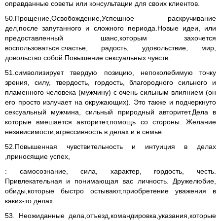
оправданные советы или консультации для своих клиентов.
50.Прощение,Освобождение,Успешное раскручивание
дел,после запутанного и сложного периода.Новые идеи, или
предоставленный шанс,которым захочется
воспользоваться.счастье, радость, удовольствие, мир,
довольство собой.Повышение сексуальных чувств.
51.символизирует твердую позицию, непоколебимую точку
зрения, силу, твердость, гордость, благородного сильного и
пламенного человека (мужчину) с очень сильным влиянием (он
его просто излучает на окружающих). Это также и подчеркнуто
сексуальный мужчина, сильный природный авторитет.Дела в
которые вмешается авторитет,помощь со стороны. Желание
независимости,агрессивность в делах и в семье.
52.Повышенная чувствительность и интуиция в делах
,приносящие успех,
: самосознание, сила, характер, гордость, честь.
Привлекательная и понимающая вас личность. Дружелюбие,
обиды,которые быстро остывают,приобретение уважения в
каких-то делах.
53. Неожиданные дела,отъезд,командировка,указания,которые