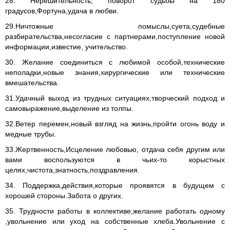
28. Нерешительность, поворот судьбы на 180
градусов,Фортуна,удача в любви.
29.Ничтожные помыслы,суета,судебные
разбирательства,несогласие с партнерами,поступление новой
информации,известие, учительство.
30. Желание соединиться с любимой особой,технические
неполадки,новые знания,хирургические или технические
вмешательства.
31.Удачный выход из трудных ситуациях,творческий подход и
самовыражение,выделение из толпы.
32.Ветер перемен,новый взгляд на жизнь,пройти огонь воду и
медные трубы.
33.Жертвенность,Исцеление любовью, отдача себя другим или
вами воспользуются в чьих-то корыстных
целях,чистота,знатность,поздравления.
34. Поддержка,действия,которые проявятся в будущем с
хорошей стороны.Забота о других.
35. Трудности работы в коллективе,желание работать одному
,увольнение или уход на собственные хлеба.Увольнение с