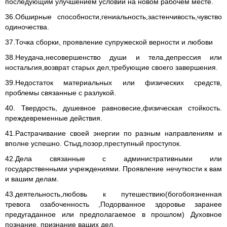
последующим улучшением условий на новом рабочем месте.
36.Обширные способности,гениальность,застенчивость,чувство
одиночества.
37.Точка сборки, проявление супружеской верности и любови
38.Неудача,несовершенство души и тела,депрессия или
ностальгия,возврат старых дел,требующие своего завершения.
39.Недостаток материальных или физических средств,
проблемы связанные с разлукой.
40. Твердость, душевное равновесие,физическая стойкость.
преждевременные действия.
41.Растрачивание своей энергии по разным направлениям и
вполне успешно. Стыд,позор,преступный проступок.
42.Дела связанные с административными или
государственными учреждениями. Проявление нечуткости к вам
и вашим делам.
43.деятельность,любовь к путешествию(богобоязненная
тревога озабоченность ,Подорванное здоровье заранее
предугаданное или предполагаемое в прошлом) Духовное
познание, признание ваших дел.