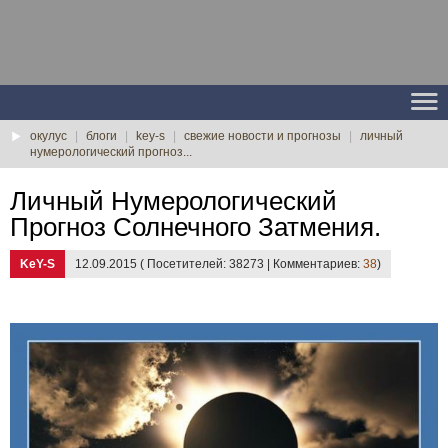
окулус
|
блоги
|
key-s
|
свежие новости и прогнозы
|
личный
нумерологический прогноз...
Личный Нумерологический
Прогноз Солнечного Затмения.
KeY-S
12.09.2015 ( Посетителей: 38273 | Комментариев:
38
)