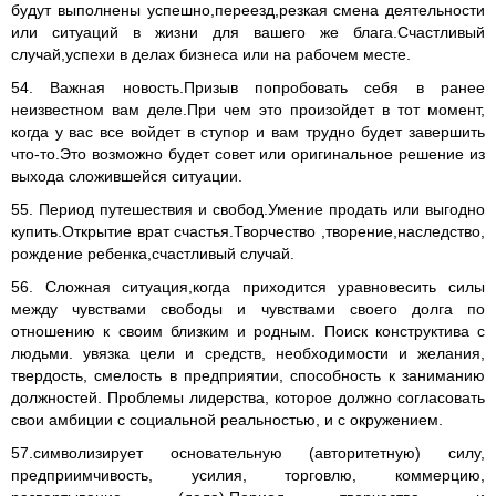
будут выполнены успешно,переезд,резкая смена деятельности
или ситуаций в жизни для вашего же блага.Счастливый
случай,успехи в делах бизнеса или на рабочем месте.
54. Важная новость.Призыв попробовать себя в ранее
неизвестном вам деле.При чем это произойдет в тот момент,
когда у вас все войдет в ступор и вам трудно будет завершить
что-то.Это возможно будет совет или оригинальное решение из
выхода сложившейся ситуации.
55. Период путешествия и свобод.Умение продать или выгодно
купить.Открытие врат счастья.Творчество ,творение,наследство,
рождение ребенка,счастливый случай.
56. Сложная ситуация,когда приходится уравновесить силы
между чувствами свободы и чувствами своего долга по
отношению к своим близким и родным. Поиск конструктива с
людьми. увязка цели и средств, необходимости и желания,
твердость, смелость в предприятии, способность к заниманию
должностей. Проблемы лидерства, которое должно согласовать
свои амбиции с социальной реальностью, и с окружением.
57.символизирует основательную (авторитетную) силу,
предприимчивость, усилия, торговлю, коммерцию,