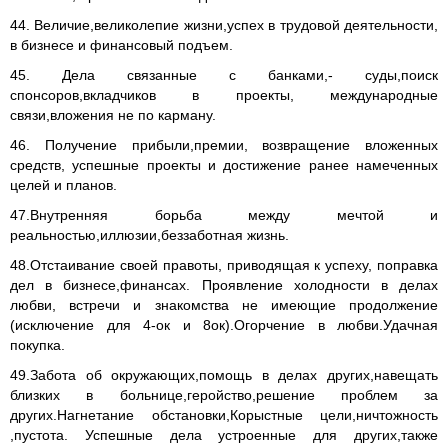
44. Величие,великолепие жизни,успех в трудовой деятельности,
в бизнесе и финансовый подъем.
45. Дела связанные с банками,- суды,поиск
спонсоров,вкладчиков в проекты, международные
связи,вложения не по карману.
46. Получение прибыли,премии, возвращение вложенных
средств, успешные проекты и достижение ранее намеченных
целей и планов.
47.Внутренняя борьба между мечтой и
реальностью,иллюзии,беззаботная жизнь.
48.Отстаивание своей правоты, приводящая к успеху, поправка
дел в бизнесе,финансах. Проявление холодности в делах
любви, встречи и знакомства не имеющие продолжение
(исключение для 4-ок и 8ок).Огорчение в любви.Удачная
покупка.
49.Забота об окружающих,помощь в делах других,навещать
близких в больнице,геройство,решение проблем за
других.Нагнетание обстановки,Корыстные цели,ничтожность
,пустота. Успешные дела устроенные для других,также