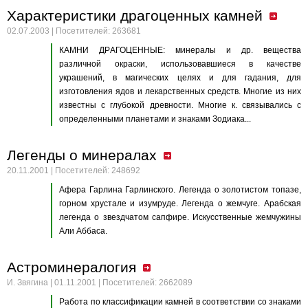
Характеристики драгоценных камней
02.07.2003 | Посетителей: 263681
КАМНИ ДPАГОЦЕННЫЕ: минералы и др. вещества
различной окраски, использовавшиеся в качестве
украшений, в магических целях и для гадания, для
изготовления ядов и лекарственных средств. Многие из них
известны с глубокой древности. Многие к. связывались с
определенными планетами и знаками Зодиака...
Легенды о минералах
20.11.2001 | Посетителей: 248692
Афера Гарлина Гарлинского. Легенда о золотистом топазе,
горном хрустале и изумруде. Легенда о жемчуге. Арабская
легенда о звездчатом сапфире. Искусственные жемчужины
Али Аббаса.
Астроминералогия
И. Звягина | 01.11.2001 | Посетителей: 2662089
Работа по классификации камней в соответствии со знаками