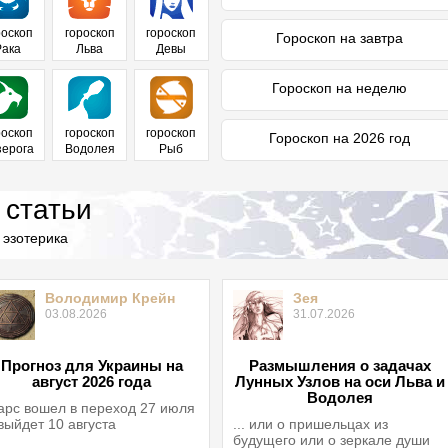
роскоп
гороскоп
гороскоп
Гороскоп на завтра
Рака
Льва
Девы
Гороскоп на неделю
роскоп
гороскоп
гороскоп
Гороскоп на 2026 год
зерога
Водолея
Рыб
 статьи
 эзотерика
Володимир Крейн
Зея
03.08.2026
31.07.2026
Прогноз для Украины на
Размышления о задачах
август 2026 года
Лунных Узлов на оси Льва и
Водолея
рс вошел в переход 27 июля
выйдет 10 августа
... или о пришельцах из
будущего или о зеркале души