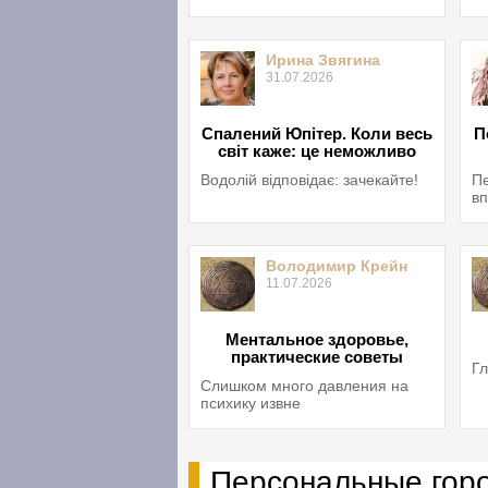
Ирина Звягина
31.07.2026
Спалений Юпітер. Коли весь
П
світ каже: це неможливо
Водолій відповідає: зачекайте!
Пе
вп
Володимир Крейн
11.07.2026
Ментальное здоровье,
практические советы
Гл
Слишком много давления на
психику извне
Персональные гор