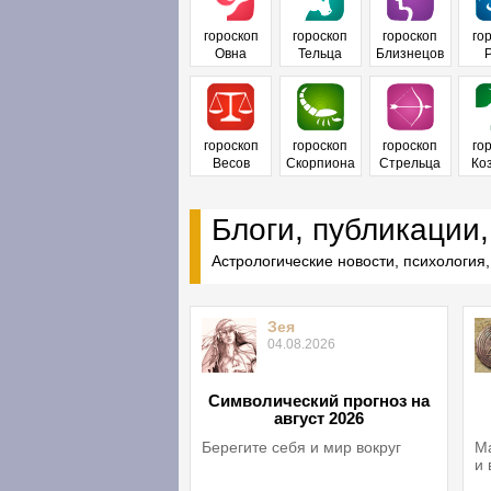
гороскоп
гороскоп
гороскоп
го
Овна
Тельца
Близнецов
гороскоп
гороскоп
гороскоп
го
Весов
Скорпиона
Стрельца
Ко
Блоги, публикации,
Астрологические новости, психология,
Зея
04.08.2026
Символический прогноз на
август 2026
Берегите себя и мир вокруг
Ма
и 