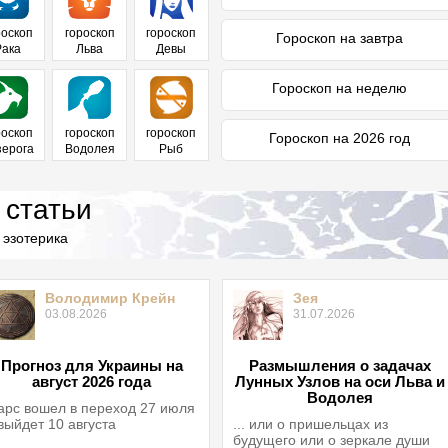
роскоп
гороскоп
гороскоп
Гороскоп на завтра
Рака
Льва
Девы
Гороскоп на неделю
роскоп
гороскоп
гороскоп
Гороскоп на 2026 год
зерога
Водолея
Рыб
 статьи
 эзотерика
Володимир Крейн
Зея
03.08.2026
31.07.2026
Прогноз для Украины на
Размышления о задачах
август 2026 года
Лунных Узлов на оси Льва и
Водолея
рс вошел в переход 27 июля
выйдет 10 августа
... или о пришельцах из
будущего или о зеркале души