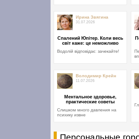
Ирина Звягина
31.07.2026
Спалений Юпітер. Коли весь
П
світ каже: це неможливо
Водолій відповідає: зачекайте!
Пе
вп
Володимир Крейн
11.07.2026
Ментальное здоровье,
практические советы
Гл
Слишком много давления на
психику извне
Персональные гор