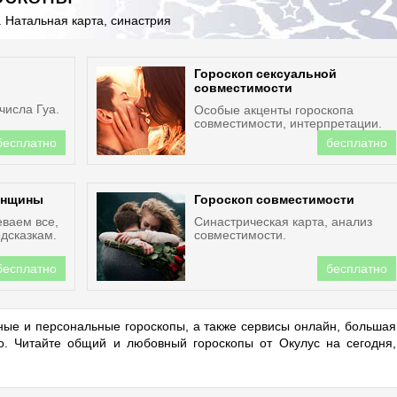
 Натальная карта, синастрия
Гороскоп сексуальной
совместимости
числа Гуа.
Особые акценты гороскопа
совместимости, интерпретации.
бесплатно
бесплатно
енщины
Гороскоп совместимости
еваем все,
Синастрическая карта, анализ
дсказкам.
совместимости.
бесплатно
бесплатно
ые и персональные гороскопы, а также сервисы онлайн, большая
но. Читайте общий и любовный гороскопы от Окулус на сегодня,