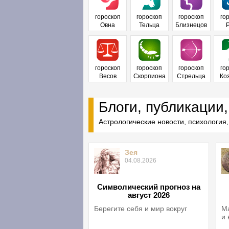
гороскоп
гороскоп
гороскоп
го
Овна
Тельца
Близнецов
гороскоп
гороскоп
гороскоп
го
Весов
Скорпиона
Стрельца
Ко
Блоги, публикации,
Астрологические новости, психология,
Зея
04.08.2026
Символический прогноз на
август 2026
Берегите себя и мир вокруг
Ма
и 