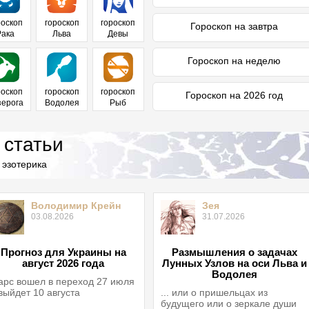
роскоп
гороскоп
гороскоп
Гороскоп на завтра
Рака
Льва
Девы
Гороскоп на неделю
роскоп
гороскоп
гороскоп
Гороскоп на 2026 год
зерога
Водолея
Рыб
 статьи
 эзотерика
Володимир Крейн
Зея
03.08.2026
31.07.2026
Прогноз для Украины на
Размышления о задачах
август 2026 года
Лунных Узлов на оси Льва и
Водолея
рс вошел в переход 27 июля
выйдет 10 августа
... или о пришельцах из
будущего или о зеркале души