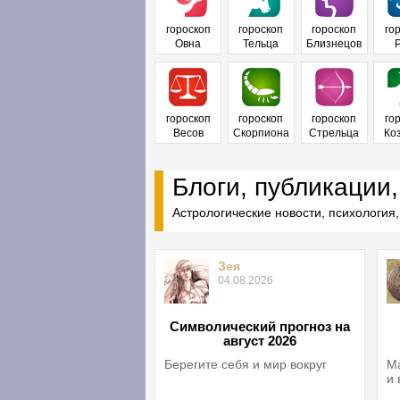
гороскоп
гороскоп
гороскоп
го
Овна
Тельца
Близнецов
гороскоп
гороскоп
гороскоп
го
Весов
Скорпиона
Стрельца
Ко
Блоги, публикации,
Астрологические новости, психология,
Зея
04.08.2026
Символический прогноз на
август 2026
Берегите себя и мир вокруг
Ма
и 