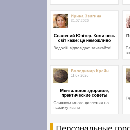
Ирина Звягина
31.07.2026
Спалений Юпітер. Коли весь
П
світ каже: це неможливо
Водолій відповідає: зачекайте!
Пе
вп
Володимир Крейн
11.07.2026
Ментальное здоровье,
практические советы
Гл
Слишком много давления на
психику извне
Персональные гор