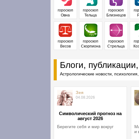
гороскоп
гороскоп
гороскоп
го
Овна
Тельца
Близнецов
гороскоп
гороскоп
гороскоп
го
Весов
Скорпиона
Стрельца
Ко
Блоги, публикации,
Астрологические новости, психология,
Зея
04.08.2026
Символический прогноз на
август 2026
Берегите себя и мир вокруг
Ма
и 