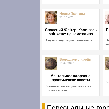
Ирина Звягина
31.07.2026
Спалений Юпітер. Коли весь
П
світ каже: це неможливо
Водолій відповідає: зачекайте!
Пе
вп
Володимир Крейн
11.07.2026
Ментальное здоровье,
практические советы
Гл
Слишком много давления на
психику извне
Персональные гор