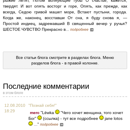
рыжие летят, Потом волнующие губы О счастье, кажется,
твердят. И вот опять восторг и горе, Опять, как прежде, как
всегда, Седою гривой машет море, Встают пустыни, города.
Когда же, наконец, восставши От сна, я буду снова я, —
Простой индиец, задремавший В священный вечер у ручья?
ШЕСТОЕ ЧУВСТВО Прекрасно в...
подробнее
Все статьи блога смотрите в разделах блога. Меню
разделов блога - в правой колонке.
Последние комментарии
в этом блоге
12.08.2010
"Познай себя!"
18:29
merc
"Lёwka
"Чего хочет женщина, того хочет
Бог"
(ссылка) - тут все подробнее
jane lotos
..."
подробнее