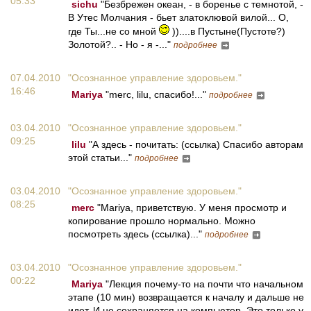
05:33
sichu
"Безбрежен океан, - в боренье с темнотой, -
В Утес Молчания - бьет златоклювой вилой... О,
где Ты...не со мной
))....в Пустыне(Пустоте?)
Золотой?.. - Но - я -..."
подробнее
07.04.2010
"Осознанное управление здоровьем."
16:46
Mariya
"merc, lilu, спасибо!..."
подробнее
03.04.2010
"Осознанное управление здоровьем."
09:25
lilu
"А здесь - почитать: (ссылка) Спасибо авторам
этой статьи..."
подробнее
03.04.2010
"Осознанное управление здоровьем."
08:25
merc
"Mariya, приветствую. У меня просмотр и
копирование прошло нормально. Можно
посмотреть здесь (ссылка)..."
подробнее
03.04.2010
"Осознанное управление здоровьем."
00:22
Mariya
"Лекция почему-то на почти что начальном
этапе (10 мин) возвращается к началу и дальше не
идет. И не сохраняется на компьютер. Это только у