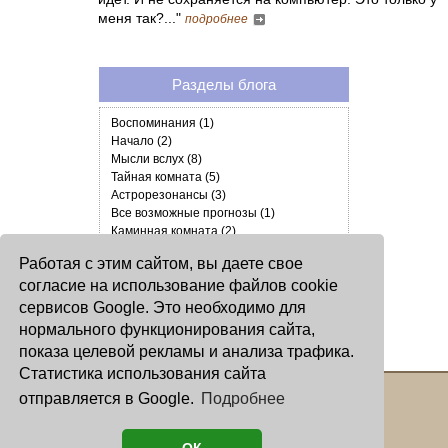
меня так?..."
подробнее
Разделы блога
Воспоминания (1)
Начало (2)
Мысли вслух (8)
Тайная комната (5)
Астрорезонансы (3)
Все возможные прогнозы (1)
Каминная комната (2)
Галереи (1)
Работая с этим сайтом, вы даете свое
ПРАЗДНИЧНАЯ страничка (3)
согласие на использование файлов cookie
ФИЛЬМЫ (1)
кладовочка Травницы. (11)
сервисов Google. Это необходимо для
ЮМОР (1)
нормального функционирования сайта,
СТИХИ (1)
показа целевой рекламы и анализа трафика.
Статистика использования сайта
отправляется в Google.
Подробнее
Copyright © 2000 - 2026 Oculus
Все права защищены