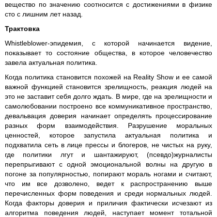
вещество по значению соотносится с достижениями в физике
сто с лишним лет назад.
Трактовка
Whistleblower-эпидемия, с которой начинается видение,
показывает то состояние общества, в которое человечество
завела актуальная политика.
Когда политика становится похожей на Reality Show и ее самой
важной функцией становится зрелищность, реакция людей на
это не заставит себя долго ждать. В мире, где на зрелищности и
самолюбовании построено все коммуникативное пространство,
девальвация доверия начинает определять процессирование
разных форм взаимодействия. Разрушение моральных
ценностей, которое запустила актуальная политика и
подхватила сеть в лице прессы и блогеров, не чистых на руку,
где политики лгут и шантажируют, (псевдо)журналисты
перепрыгивают с одной эмоциональной волны на другую в
погоне за популярностью, попирают мораль ногами и считают,
что им все дозволено, ведет к распространению выше
перечисленных форм поведения и среди нормальных людей.
Когда факторы доверия и приличия фактически исчезают из
алгоритма поведения людей, наступает момент тотальной