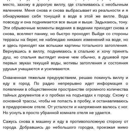
место, захожу в дорогую виллу, где сталкиваюсь с необычным
явлением. Меня снова и снова выбрасывает из реальности и я
обнаруживаю себя тонущей в воде в этой же вилле. Вода
повсюду и она поднимается все выше и выше. Задыхаюсь, тону.
Эти обрывочные моменты видения в видении приходят снова и
снова, вселяют панику, но быстро проходят. Выйдя со стороны
террасы на берег, не наблюдаю никаких изменений на воде, но
и здесь приходят как вспышки картины тотального затопления.
Вернувшись в виллу, поднимаюсь в спальню и хочу принять
душ, но спальня выглядит иначе чем обычно, в душевой при
первых звуках текущей воды, мотивы затопления и состояния
удушья учащаются и усиливаются.
Охваченная тяжелым предчувствием, решаю покинуть виллу и
еду в город. По радио непрерывно идет информация о
появлении в общественном пространстве огромного количества
тайных документов и о пробках на подъездах к городу. Схожу с
основной трассы, чтобы не попасть в пробку, и останавливаюсь
в придорожном отеле. От усталости и напряжения валюсь с ног.
Но уснуть в просто убранной комнате отеля не удается.
Сажусь снова в машину и еду в противоположную сторону от
города. Добравшись до небольшого городка, проезжая мимо