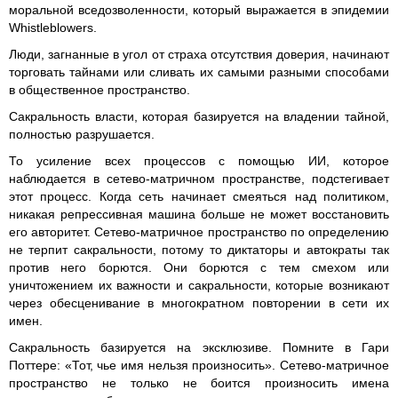
моральной вседозволенности, который выражается в эпидемии
Whistleblowers.
Люди, загнанные в угол от страха отсутствия доверия, начинают
торговать тайнами или сливать их самыми разными способами
в общественное пространство.
Сакральность власти, которая базируется на владении тайной,
полностью разрушается.
То усиление всех процессов с помощью ИИ, которое
наблюдается в сетево-матричном пространстве, подстегивает
этот процесс. Когда сеть начинает смеяться над политиком,
никакая репрессивная машина больше не может восстановить
его авторитет. Сетево-матричное пространство по определению
не терпит сакральности, потому то диктаторы и автократы так
против него борются. Они борются с тем смехом или
уничтожением их важности и сакральности, которые возникают
через обесценивание в многократном повторении в сети их
имен.
Сакральность базируется на эксклюзиве. Помните в Гари
Поттере: «Тот, чье имя нельзя произносить». Сетево-матричное
пространство не только не боится произносить имена