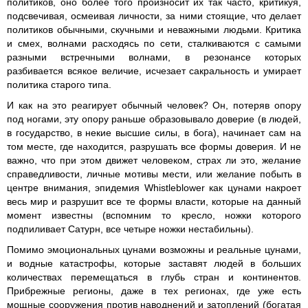
политиков, оно более того произносит их так часто, критикуя,
подсвечивая, осмеивая личности, за ними стоящие, что делает
политиков обычными, скучными и неважными людьми. Критика
и смех, волнами расходясь по сети, сталкиваются с самыми
разными встречными волнами, в резонансе которых
разбивается всякое величие, исчезает сакральность и умирает
политика старого типа.
И как на это реагирует обычный человек? Он, потеряв опору
под ногами, эту опору раньше образовывало доверие (в людей,
в государство, в некие высшие силы, в бога), начинает сам на
том месте, где находится, разрушать все формы доверия. И не
важно, что при этом движет человеком, страх ли это, желание
справедливости, личные мотивы мести, или желание побыть в
центре внимания, эпидемия Whistleblower как цунами накроет
весь мир и разрушит все те формы власти, которые на данный
момент известны (вспомним то кресло, ножки которого
подпиливает Сатурн, все четыре ножки нестабильны).
Помимо эмоциональных цунами возможны и реальные цунами,
и водные катастрофы, которые заставят людей в больших
количествах перемещаться в глубь стран и континентов.
Прибрежные регионы, даже в тех регионах, где уже есть
мощные сооружения против наводнений и затоплений (богатая