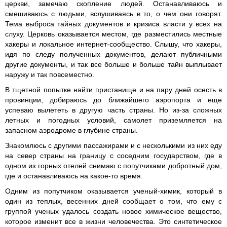
церкви, замечаю скопление людей. Останавливаюсь и
смешиваюсь с людьми, вслушиваясь в то, о чем они говорят.
Тема выброса тайных документов и кризиса власти у всех на
слуху. Церковь оказывается местом, где разместились местные
хакеры и локальное интернет-сообщество. Слышу, что хакеры,
идя по следу полученных документов, делают публичными
другие документы, и так все больше и больше тайн выплывает
наружу и так повсеместно.
В тщетной попытке найти пристанище и на пару дней осесть в
провинции, добираюсь до ближайшего аэропорта и еще
успеваю вылететь в другую часть страны. Но из-за сложных
летных и погодных условий, самолет приземляется на
запасном аэродроме в глубине страны.
Знакомлюсь с другими пассажирами и с несколькими из них еду
на север страны на границу с соседним государством, где в
одном из горных отелей снимаю с попутчиками добротный дом,
где и останавливаюсь на какое-то время.
Одним из попутчиком оказывается ученый-химик, который в
один из теплых, весенних дней сообщает о том, что ему с
группой ученых удалось создать новое химическое вещество,
которое изменит все в жизни человечества. Это синтетическое