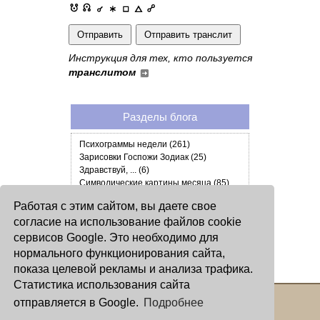
Инструкция для тех, кто пользуется
транслитом
Разделы блога
Психограммы недели (261)
Зарисовки Госпожи Зодиак (25)
Здравствуй, ... (6)
Символические картины месяца (85)
О себе (1)
Работая с этим сайтом, вы даете свое
Астрособытия (6)
согласие на использование файлов cookie
Астрокарты Блогов Окулуса (1)
Символические прогнозы года (28)
сервисов Google. Это необходимо для
Спиритуальный мир (1)
нормального функционирования сайта,
Символические прогнозы на 2012 (13)
показа целевой рекламы и анализа трафика.
Статистика использования сайта
отправляется в Google.
Подробнее
Copyright © 2000 - 2026 Oculus
Все права защищены