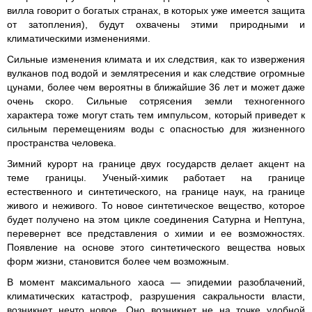
вилла говорит о богатых странах, в которых уже имеется защита
от затопления), будут охвачены этими природными и
климатическими изменениями.
Сильные изменения климата и их следствия, как то извержения
вулканов под водой и землятресения и как следствие огромные
цунами, более чем вероятны в ближайшие 36 лет и может даже
очень скоро. Сильные сотрясения земли техногенного
характера тоже могут стать тем импульсом, который приведет к
сильным перемещениям воды с опасностью для жизненного
пространства человека.
Зимний курорт на границе двух государств делает акцент на
теме границы. Ученый-химик работает на границе
естественного и синтетического, на границе наук, на границе
живого и неживого. То новое синтетическое вещество, которое
будет получено на этом цикле соединения Сатурна и Нептуна,
перевернет все представления о химии и ее возможностях.
Появление на основе этого синтетического вещества новых
форм жизни, становится более чем возможным.
В момент максимального хаоса — эпидемии разоблачений,
климатических катастроф, разрушения сакральности власти,
возникнет нечто новое. Оно возникнет не на точке удобной