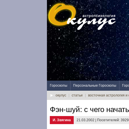
Гороскопы
Персональные Гороскопы
Гор
окулус
|
статьи
|
восточная астрология и
Фэн-шуй: с чего начат
И. Звягина
21.03.2002 | Посетителей: 392