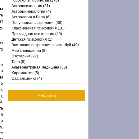
Гороскопы, прогнозы (276)
Астропсихология (31)
ым
Астроминералогия (4)
ть
Астрология и Вера (6)
ет
Популярная астрология (39)
у,
Классическая психология (16)
Прикладная психология (49)
Детская психология (1)
ют
Восточная астрология и Фэн-Шуй (49)
то
Мир сновидений (8)
Эзотерика (27)
Таро (8)
те
Альтернативная медицина (38)
ен
Хиромантия (5)
ом
Сад алхимика (4)
но
и
,
Реклама
о,
й.
ть
ия
ще
у,
те