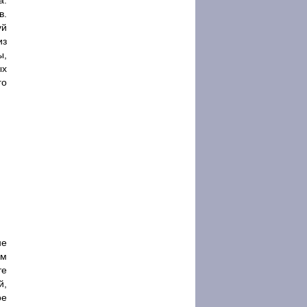
а:
в.
уй
из
ы,
ых
го
не
ом
те
й,
ое