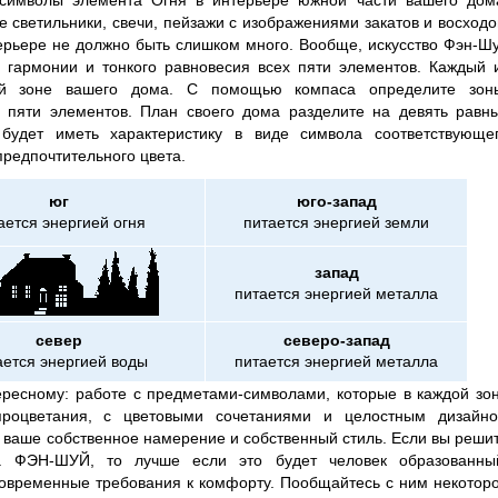
 символы элемента Огня в интерьере южной части вашего дом
е светильники, свечи, пейзажи с изображениями закатов и восходо
нтерьере не должно быть слишком много. Вообще, искусство Фэн-Ш
ь гармонии и тонкого равновесия всех пяти элементов. Каждый 
ной зоне вашего дома. С помощью компаса определите зон
 пяти элементов. План своего дома разделите на девять равн
 будет иметь характеристику в виде символа соответствующе
предпочтительного цвета.
юг
юго-запад
ается энергией огня
питается энергией земли
запад
питается энергией металла
север
северо-запад
ается энергией воды
питается энергией металла
ересному: работе с предметами-символами, которые в каждой зо
процветания, с цветовыми сочетаниями и целостным дизайн
 ваше собственное намерение и собственный стиль. Если вы реши
та ФЭН-ШУЙ, то лучше если это будет человек образованны
временные требования к комфорту. Пообщайтесь с ним некотор