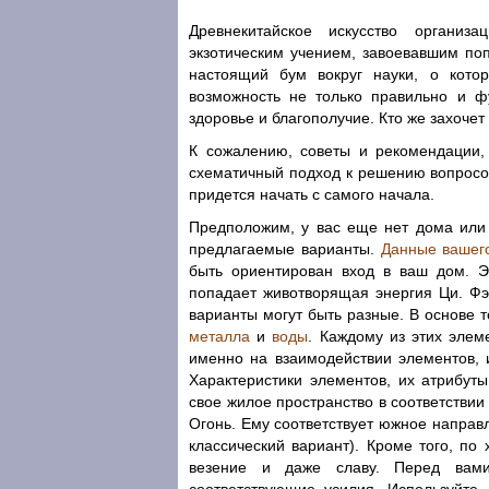
Древнекитайское искусство организ
экзотическим учением, завоевавшим поп
настоящий бум вокруг науки, о кото
возможность не только правильно и фу
здоровье и благополучие. Кто же захочет
К сожалению, советы и рекомендации,
схематичный подход к решению вопросов
придется начать с самого начала.
Предположим, у вас еще нет дома или
предлагаемые варианты.
Данные вашего
быть ориентирован вход в ваш дом. Э
попадает животворящая энергия Ци. Фэ
варианты могут быть разные. В основе 
металла
и
воды
. Каждому из этих элем
именно на взаимодействии элементов, 
Характеристики элементов, их атрибуты
свое жилое пространство в соответстви
Огонь. Ему соответствует южное направ
классический вариант). Кроме того, по
везение и даже славу. Перед вами