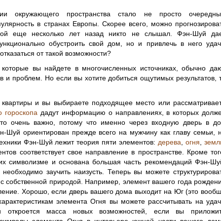
ации окружающего пространства стало не просто очередн
улярность в странах Европы. Скорее всего, можно прогнозирова
рой еще несколько лет назад никто не слышал. Фэн-Шуй да
нкционально обустроить свой дом, но и привлечь в него удач
 отказаться от такой возможности?
 которые вы найдете в многочисленных источниках, обычно да
 и проблем. Но если вы хотите добиться ощутимых результатов, 
 квартиры и вы выбираете подходящее место или рассматривае
 гороскопа
дадут информацию о направлениях, в которых долж
то очень важно, потому что именно через входную дверь в д
н-Шуй ориентирован прежде всего на мужчину как главу семьи, 
техники Фэн-Шуй лежит теория пяти элементов:
дерева
,
огня
,
земл
ентов соответствует свое направление в пространстве. Кроме тог
их символизме и основана большая часть рекомендаций Фэн-Шу
 необходимо заучить наизусть. Теперь вы можете структурирова
и с собственной природой. Например, элемент вашего года рожден
ление. Хорошо, если дверь вашего дома выходит на Юг (это вооб
 характеристикам элемента Огня вы можете рассчитывать на удач
 откроется масса новых возможностей, если вы приложи