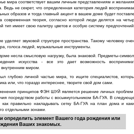
енье мира соответствует вашим личным представлениям и желания
а. Ведь не секрет, что определенная категория людей воспринима
ьных образов и тогда главный акцент в вашем доме будет поставл
ма современная теория, согласно которой люди делятся на четы
дый тип имеет свою палитру цветов и особую систему предпочтений
е уделяет звуковой структуре пространства. Такому человеку оче
тура, голоса людей, музыкальные инструменты.
в доме несла смысловую нагрузку, была знаковой. Предметы-симво
ведения искусства - все это дает возможность воспринима
м внутренним миром.
был глубоко личной частью мира, то ищите специалистов, котор
ка или, что гораздо интереснее, творите свой дом сами.
именения принципов ФЭН ШУЙ является решение личных проблем
учия посредством работы с восьмиугольником БА-ГУА. В следующ
 как правильно накладывать сетку БА-ГУА на план дома и как
его отдельными зонами.
и определить элемент Вашего года рождения или
ождения Ваших знакомых.