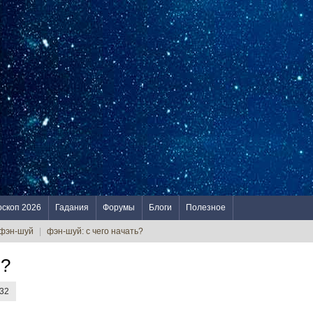
оскоп 2026
Гадания
Форумы
Блоги
Полезное
 фэн-шуй
|
фэн-шуй: с чего начать?
ь?
932