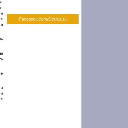
м.
ет
ен
ре
Facebook.com/Oculus.ru
 в
нь
лы
ть
ые
 и
ей
ие