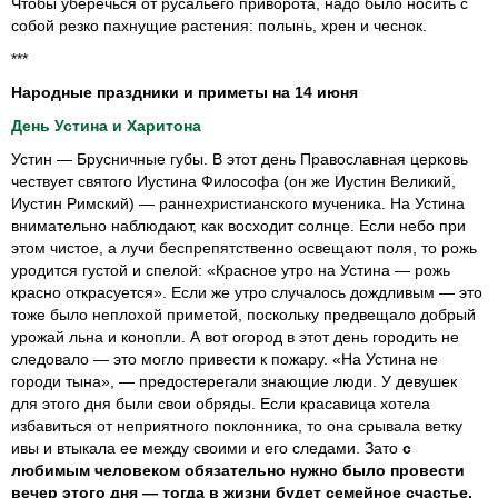
Чтобы уберечься от русальего приворота, надо было носить с
собой резко пахнущие растения: полынь, хрен и чеснок.
***
Народные праздники и приметы на 14 июня
День Устина и Харитона
Устин — Брусничные губы. В этот день Православная церковь
чествует святого Иустина Философа (он же Иустин Великий,
Иустин Римский) — раннехристианского мученика. На Устина
внимательно наблюдают, как восходит солнце. Если небо при
этом чистое, а лучи беспрепятственно освещают поля, то рожь
уродится густой и спелой: «Красное утро на Устина — рожь
красно открасуется». Если же утро случалось дождливым — это
тоже было неплохой приметой, поскольку предвещало добрый
урожай льна и конопли. А вот огород в этот день городить не
следовало — это могло привести к пожару. «На Устина не
городи тына», — предостерегали знающие люди. У девушек
для этого дня были свои обряды. Если красавица хотела
избавиться от неприятного поклонника, то она срывала ветку
ивы и втыкала ее между своими и его следами. Зато
с
любимым человеком обязательно нужно было провести
вечер этого дня — тогда в жизни будет семейное счастье.