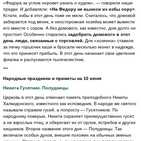
«Федора за углом норовит узнать о худом», — говорили наши
предки. И добавляли:
«На Федору не выноси из избы сору»
.
Кстати, избы в этот день тоже не мели. Считалось, что домовой
забирается под веник, и неосторожная хозяйка может вымести
его вместе с сором. А без домового, как известно, дом долго не
простоит. Особенно старались
задобрить домового в этот
день люди, связанные с торговлей.
Для «хозяина» ставили
за печку горшочек каши и бросали несколько монет в надежде,
что это принесет прибыль. В этот день начинает свое цветение
фиалка и распускается тысячелистник.
***
Народные праздники и приметы на 10 июня
Никита Гусятник. Полудницы
Церковь в этот день отмечает память преподобного Никиты
Халкидонского, известного как исповедник. В народе же святого
называли стражем гусей, а попросту — Гусятником. По
народному поверью, Никита охраняет преимущественно гусят,
а не взрослых птиц, и оберегает их от орлов, ястребов и других
хищников. Второе название этого дня — Полудницы. Так
величали особых духов, внешне похожих на обычных земных