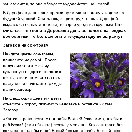
зашевелится, то она обладает чудодейственной силой.
В Дорофеев день наши предки примечали погоду и гадали на
будущий урожай. Считалось, к примеру, что если Дорофей
выдавался ясным и теплым, то зерно уродится крупным. Еще
считалось, что
если в Дорофеев день выполоть на грядках
все сорняки, то больше они в текущем году не вырастут.
Заговор на сон-траву
Найдите цветы сон-травы,
принесите их домой. После
полу­ночи зажгите свечу,
купленную в церкви, положите
цветы в ноги, немного на них
наступив, и начитайте трижды
на них заговор.
На следующий день эти цветы
отнесите к порогу любимого человека и оставьте их там.
Заговор:
«Как сон-трава лежит у ног рабы Божьей (свое имя), так бы и
раб Божий (имя объекта) лежал у моих ног. Как сон-трава без
воды вянет, так бы и раб Божий без меня, рабы Божьей (свое