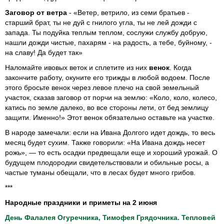
Заговор от ветра
- «Ветер, ветрило, из семи братьев -
старший брат, ты не дуй с гнилого угла, ты не лей дожди с
запада. Ты подуйка теплым теплом, сослужи службу добрую,
нашли дожди чистые, пахарям - на радость, а тебе, буйному, -
на славу! Да будет так»
Наломайте ивовых веток и сплетите из них
венок
. Когда
закончите работу, окуните его трижды в любой водоем. После
этого бросьте венок через левое плечо на свой земельный
участок, сказав заговор от порчи на землю: «Коло, коло, колесо,
катись по земле далеко, во все стороны лети, от бед землицу
защити. Именно!» Этот венок обязательно оставьте на участке.
В народе замечали: если на Ивана Долгого идет дождь, то весь
месяц будет сухим. Также говорили: «На Ивана дождь несет
рожь», — то есть осадки предвещали еще и хороший урожай. О
будущем плодородии свидетельствовали и обильные росы, а
частые туманы обещали, что в лесах будет много грибов.
***
Народные праздники и приметы на 2 июня
День Фалалея Огуречника, Тимофея Грядочника. Тепловей