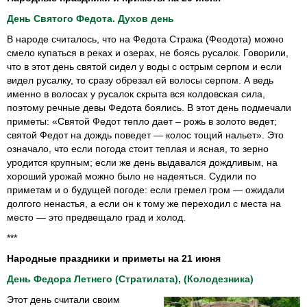
День Святого Федота. Духов день
В народе считалось, что на Федота Стража (Феодота) можно
смело купаться в реках и озерах, не боясь русалок. Говорили,
что в этот день святой сидел у воды с острым серпом и если
видел русалку, то сразу обрезал ей волосы серпом. А ведь
именно в волосах у русалок скрыта вся колдовская сила,
поэтому речные девы Федота боялись. В этот день подмечали
приметы: «Святой Федот тепло дает – рожь в золото ведет;
святой Федот на дождь поведет — колос тощий нальет». Это
означало, что если погода стоит теплая и ясная, то зерно
уродится крупным; если же день выдавался дождливым, на
хороший урожай можно было не надеяться. Судили по
приметам и о будущей погоде: если гремел гром — ожидали
долгого ненастья, а если он к тому же переходил с места на
место — это предвещало град и холод.
***
Народные праздники и приметы на 21 июня
День Федора Летнего (Стратилата), (Колодезника)
Этот день считали своим