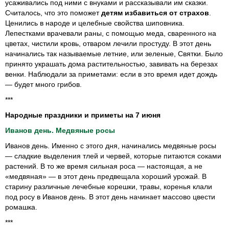
усаживались под ними с внуками и рассказывали им сказки.
Считалось, что это поможет
детям избавиться от страхов
.
Ценились в народе и целебные свойства шиповника.
Лепестками врачевали раны, с помощью меда, сваренного на
цветах, чистили кровь, отваром лечили простуду. В этот день
начинались так называемые летние, или зеленые, Святки. Было
принято украшать дома растительностью, завивать на березах
венки. Наблюдали за приметами: если в это время идет дождь
— будет много грибов.
***
Народные праздники и приметы на 7 июня
Иванов день. Медвяные росы
Иванов день. Именно с этого дня, начинались медвяные росы
— сладкие выделения тлей и червей, которые питаются соками
растений. В то же время сильная роса — настоящая, а не
«медвяная» — в этот день предвещала хороший урожай. В
старину различные лечебные корешки, травы, коренья клали
под росу в Иванов день. В этот день начинает массово цвести
ромашка.
***