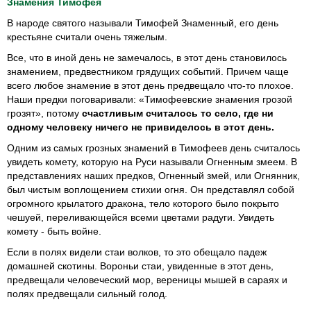
Знамения Тимофея
В народе святого называли Тимофей Знаменный, его день
крестьяне считали очень тяжелым.
Все, что в иной день не замечалось, в этот день становилось
знамением, предвестником грядущих событий. Причем чаще
всего любое знамение в этот день предвещало что-то плохое.
Наши предки поговаривали: «Тимофеевские знамения грозой
грозят», потому
счастливым считалось то село, где ни
одному человеку ничего не привиделось в этот день.
Одним из самых грозных знамений в Тимофеев день считалось
увидеть комету, которую на Руси называли Огненным змеем. В
представлениях наших предков, Огненный змей, или Огнянник,
был чистым воплощением стихии огня. Он представлял собой
огромного крылатого дракона, тело которого было покрыто
чешуей, переливающейся всеми цветами радуги. Увидеть
комету - быть войне.
Если в полях видели стаи волков, то это обещало падеж
домашней скотины. Вороньи стаи, увиденные в этот день,
предвещали человеческий мор, вереницы мышей в сараях и
полях предвещали сильный голод.