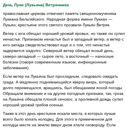
День Луки (Лукьяна) Ветренника
православная церковь отмечает память священномученика
Лукиана Бельгийского. Народная форма имени Лукиан —
Лукьян, крестьяне этого святого прозвали Лукьян Ветряк.
Ветер с юга обещал хороший урожай яровых, но также он сулил
ненастье. Признаком ненастья был и западный ветер, а ветер с
юго-запада свидетельствовал еще и о том, что ненастье
задержится надолго. Северный ветер обещал ясный день,
северо-западный — сырое лето, а восточный — наносные
болезни (говоря современным языком, инфекционные
заболевания).
Если ветер на Лукьяна был прохладным, следовало ожидать
града. А медленно поднимающийся кверху вихрь, который
долго перемещался, вращаясь, был обещанием ясной погоды.
Обращали внимание и на другие погодные признаки, так, гроза
на Лукьяна обещала плохой сенокос, а проливной дождь сулил
хороший урожай грибов осенью.
Также в этот день крестьяне искали места, в которых лучше
всего было копать колодец. Для этого в примеченном для
колодца месте на землю вверх дном клали сковороду. Если