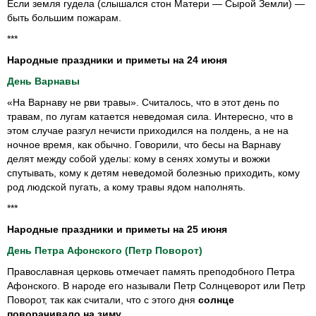
Если земля гудела (слышался стон Матери — Сырой Земли) —
быть большим пожарам.
***
Народные праздники и приметы на 24 июня
День Варнавы
«На Варнаву не рви травы». Считалось, что в этот день по
травам, по лугам катается неведомая сила. Интересно, что в
этом случае разгул нечисти приходился на полдень, а не на
ночное время, как обычно. Говорили, что бесы на Варнаву
делят между собой уделы: кому в сенях хомуты и вожжи
спутывать, кому к детям неведомой болезнью приходить, кому
род людской пугать, а кому травы ядом наполнять.
***
Народные праздники и приметы на 25 июня
День Петра Афонского (Петр Поворот)
Православная церковь отмечает память преподобного Петра
Афонского. В народе его называли Петр Солнцеворот или Петр
Поворот, так как считали, что с этого дня
солнце
поворачивало на зиму.