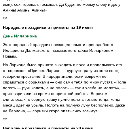
имя), сох, горевал, тосковал. Да будет по моему слову и делу!
Аминь! Аминь! Аминь!»
***
Народные праздники и приметы на 19 июня
День Иллариона
Этот народный праздник посвящен памяти преподобного
Иллариона Далматского, называемого также Илларионом
Новым.
На Лариона было принято выходить в поле и пропалывать его
от сорняков. «Пришел Ларион — дурную траву из поля вон», —
говорили крестьяне. В народе знали: если вовремя не
справиться с сорняками — они сами тебя по миру пустят. «Поле
полоть — руки колоть, а не полоть — так и хлеба не молоть», —
приговаривали во время неприятной работы. Впрочем,
считалось, что сорную траву нужно полоть только тогда, когда
месяц идет на убыль. Полоть на полную луну бесполезно, даже
на Лариона, — сорняки скоро опять силу возьмут.
***
Народные праздники и приметы на 20 июня