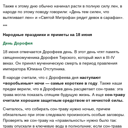
Также к этому дню обычно начинал расти в полную силу лен, в
народе по этому поводу говорили: «День тем силен, что
вытягивает лен» и «Святой Митрофан рядит девок в сарафан».
***
Народные праздники и приметы на 18 июня
День Дорофея
18 июня отмечается Дорофеев день. В этот день чтят память
священномученика Дорофея Тирского, который жил в III-IV
веках. Он принял мученическую смерть в период правления
императора Юлиана Отступника.
В народе считали, что с Дорофеева дня
наступают
«воробьиные» ночи — самые короткие в году
. Также наши
предки верили, что в Дорофеев день расцветает сон-трава: эта
трава могла показать спящим будущую жизнь. А еще
сон-траву
считали хорошим защитным средством от нечистой силы.
Считалось, что собирать сон-траву нужно ночью, причем
обязательно при этом следовало произносить особые заговоры.
Проверять же сон-траву на «правильность» нужно было так:
траву опускали в ключевую воду в полнолуние; если сон-трава