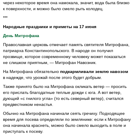
через некоторое время она намокала, значит, вода была близко
к поверхности, и можно было смело рыть колодец.
***
Народные праздники и приметы на 17 июня
День Митрофана
Православная церковь отмечает память святителя Митрофана,
патриарха Константинопольского. В народе он получил
прозвище, которое современному человеку может показаться
не слишком приятным, — Митрофан Навозник.
На Митрофана обязательно
подкармливали землю навозом
в надежде, что урожай после этого будет добрым.
Также принято было на Митрофана окликать ветер — просить
его прислать благодатные теплые дожди с юга. А вот ветер,
дующий «с гнилого угла» (то есть северный ветер), считался
предвестником ненастья.
Обычно на Митрофана начинали сеять гречиху. Подходящее
время для посева определяли по землянике: если к Митрофану
она начинала краснеть, можно было смело выходить в поле и
приступать к посеву.