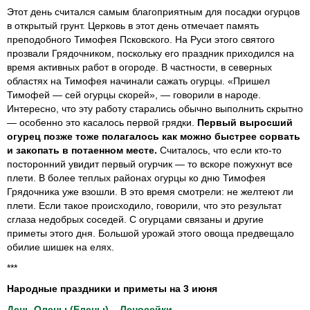
Этот день считался самым благоприятным для посадки огурцов
в открытый грунт. Церковь в этот день отмечает память
преподобного Тимофея Псковского. На Руси этого святого
прозвали Грядочником, поскольку его праздник приходился на
время активных работ в огороде. В частности, в северных
областях на Тимофея начинали сажать огурцы. «Пришел
Тимофей — сей огурцы скорей», — говорили в народе.
Интересно, что эту работу старались обычно выполнить скрытно
— особенно это касалось первой грядки.
Первый выросший
огурец позже тоже полагалось как можно быстрее сорвать
и закопать в потаенном месте.
Считалось, что если кто-то
посторонний увидит первый огурчик — то вскоре пожухнут все
плети. В более теплых районах огурцы ко дню Тимофея
Грядочника уже взошли. В это время смотрели: не желтеют ли
плети. Если такое происходило, говорили, что это результат
сглаза недобрых соседей. С огурцами связаны и другие
приметы этого дня. Большой урожай этого овоща предвещало
обилие шишек на елях.
***
Народные праздники и приметы на 3 июня
День Олены (Елены) – Леносейки