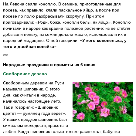
На Левона сеяли коноплю. В семена, приготовленные для
посева, как правило, клали пасхальное яйцо, а после при
посеве по полю разбрасывали скорлупу. При этом
приговаривали: «Роди, боже, конопли белы, як яйцо». Коноплю
почитали в народе как крайне полезное растение: из ее стебля
добывали пеньку, из семян делали масло, использовали их в
народной медицине. О ней говорили:
«У кого конопелька, у
того и двойная копейка»
***
Народные праздники и приметы на 6 июня
Свобориное дерево
Свобориным деревом на Руси
называли шиповник. С этого
дня, как считали в народе,
начиналось настоящее лето.
Так и говорили: «Шиповник
цветет — румянец года ведет».
У наших предков шиповник был
символом молодости, красоты и
любви. Когда шиповник только-только расцветал, бабушки