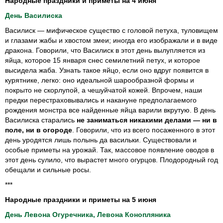
Народные праздники и приметы на 4 июня
День Василиска
Василиск — мифическое существо с головой петуха, туловищем
и глазами жабы и хвостом змеи; иногда его изображали и в виде
дракона. Говорили, что Василиск в этот день вылупляется из
яйца, которое 15 января снес семилетний петух, и которое
высидела жаба. Узнать такое яйцо, если оно вдруг появится в
курятнике, легко: оно идеальной шарообразной формы и
покрыто не скорлупой, а чешуйчатой кожей. Впрочем, наши
предки перестраховывались и накануне предполагаемого
рождения монстра все найденные яйца варили вкрутую. В день
Василиска старались
не заниматься никакими делами — ни в
поле, ни в огороде
. Говорили, что из всего посаженного в этот
день уродятся лишь полынь да васильки. Существовали и
особые приметы на урожай. Так, массовое появление оводов в
этот день сулило, что вырастет много огурцов. Плодородный год
обещали и сильные росы.
***
Народные праздники и приметы на 5 июня
День Левона Огуречника, Левона Конопляника