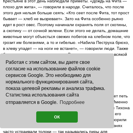
Крестьяне в этот день наблюдали приметы. «Дождь на Фита —
плохо для жита», — говорили в народе. Считалось, что после
этого дня нельзя больше сеять: «Кто сеет после Фита, тот прост
бывает — хлеб не вызревает». Зато на Фита особенно рьяно
идет в рост овес. Поэтому начинали охранять поля от скотины,
а скотину — от сочной зелени. Если этого не делать, домашние
животные могут объесться свежих побегов на хлебном поле, что
грозит им болезнями, а то и гибелью. «Набила Пеструха брюхо,
в хлеву упадет — на ноги не встанет», — говорили люди. Также
было принято молиться святому Виту о защите скота от всякой
другой напасти. Зацветает цикорий и короставник.
Работая с этим сайтом, вы даете свое
согласие на использование файлов cookie
***
сервисов Google. Это необходимо для
Народные праздники и приметы на 29 июня
нормального функционирования сайта,
День Тихона (Тихон Тихий)
показа целевой рекламы и анализа трафика.
Статистика использования сайта
В этот день затихают птицы, и только соловей продолжает петь
до Петрова дня. После этого дня сеять яровые нельзя. Именно
отправляется в Google.
Подробнее
в этот день начинает свое цветение зверобой. С именем Тихона
на Руси связаны разные поверья, позволяющие назвать его
ОК
день тихим. Тихо ходят и звери — хоронятся в норы. Говорили
также: «На Тихона солнце идет тихо». На Тихона в деревнях
часто устраивали толоки — так назывались пиры для