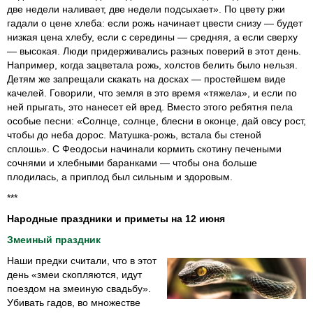
две недели наливает, две недели подсыхает». По цвету ржи
гадали о цене хлеба: если рожь начинает цвести снизу — будет
низкая цена хлебу, если с середины — средняя, а если сверху
— высокая. Люди придерживались разных поверий в этот день.
Например, когда зацветала рожь, холстов белить было нельзя.
Детям же запрещали скакать на досках — простейшем виде
качелей. Говорили, что земля в это время «тяжела», и если по
ней прыгать, это нанесет ей вред. Вместо этого ребятня пела
особые песни: «Солнце, солнце, блесни в оконце, дай овсу рост,
чтобы до неба дорос. Матушка-рожь, встала бы стеной
сплошь». С Феодосьи начинали кормить скотину печеными
сочнями и хлебными баранками — чтобы она больше
плодилась, а приплод был сильным и здоровым.
***
Народные праздники и приметы на 12 июня
Змеиный праздник
Наши предки считали, что в этот
день «змеи скопляются, идут
поездом на змеиную свадьбу».
Убивать гадов, во множестве