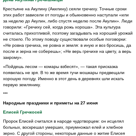
Крестьяне на Акулину (Акилину) сеяли гречиху. Точные сроки
этих работ зависели от погоды и обыкновенно наступали «или
за неделю до Акулин, либо спустя неделю после Акулин». Люди
говорили: «Гречиху сей, когда рожь хороша». Эта культура
считалась прихотливой, поэтому загадывать на хороший урожай
не стоило. По этому поводу существовали особые поговорки:
«Не ровна гречиха, не ровна и земля: в иную и воз бросишь, да
после и зерна не соберешь»; «Не верь гречихе на цвету, а верь
закрому».
«Пойдешь лесом — комары взбесят», — такая присказка
появилась не зря. В то же время тучи мошкары предвещали
хорошую погоду. Именно в этот день в деревнях шли искать
первую землянику.
***
Народные праздники и приметы на 27 июня
Елисей Гречкосей
Пророк Елисей считался в народе чудотворцем: он исцелял
больных, воскрешал умерших, приумножал елей и хлебное
зерно. С другой стороны, некоторые данные о житие Елисея