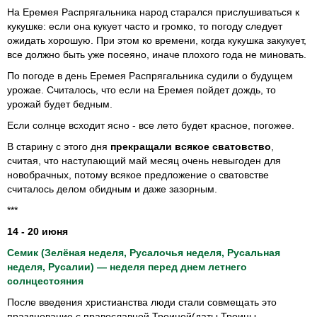
На Еремея Распрягальника народ старался прислушиваться к
кукушке: если она кукует часто и громко, то погоду следует
ожидать хорошую. При этом ко времени, когда кукушка закукует,
все должно быть уже посеяно, иначе плохого года не миновать.
По погоде в день Еремея Распрягальника судили о будущем
урожае. Считалось, что если на Еремея пойдет дождь, то
урожай будет бедным.
Если солнце всходит ясно - все лето будет красное, погожее.
В старину с этого дня
прекращали всякое сватовство
,
считая, что наступающий май месяц очень невыгоден для
новобрачных, потому всякое предложение о сватовстве
считалось делом обидным и даже зазорным.
***
14 - 20 июня
Семик (Зелёная неделя, Русалочья неделя, Русальная
неделя, Русалии) — неделя перед днем летнего
солнцестояния
После введения христианства люди стали совмещать это
празднование с православной Троицей(даты Троицы