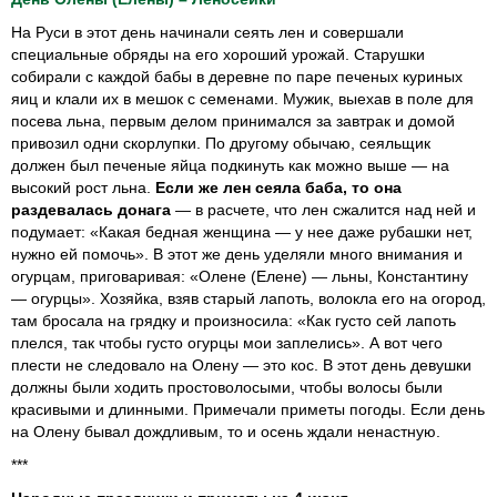
На Руси в этот день начинали сеять лен и совершали
специальные обряды на его хороший урожай. Старушки
собирали с каждой бабы в деревне по паре печеных куриных
яиц и клали их в мешок с семенами. Мужик, выехав в поле для
посева льна, первым делом принимался за завтрак и домой
привозил одни скорлупки. По другому обычаю, сеяльщик
должен был печеные яйца подкинуть как можно выше — на
высокий рост льна.
Если же лен сеяла баба, то она
раздевалась донага
— в расчете, что лен сжалится над ней и
подумает: «Какая бедная женщина — у нее даже рубашки нет,
нужно ей помочь». В этот же день уделяли много внимания и
огурцам, приговаривая: «Олене (Елене) — льны, Константину
— огурцы». Хозяйка, взяв старый лапоть, волокла его на огород,
там бросала на грядку и произносила: «Как густо сей лапоть
плелся, так чтобы густо огурцы мои заплелись». А вот чего
плести не следовало на Олену — это кос. В этот день девушки
должны были ходить простоволосыми, чтобы волосы были
красивыми и длинными. Примечали приметы погоды. Если день
на Олену бывал дождливым, то и осень ждали ненастную.
***