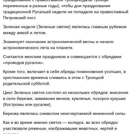
переменные в разные годы), чтобы дни празднования
традиционной Русальей недели не попадали на православный
Петровский пост.
Зеленая неделя (Зеленые святки) являлась главным рубежом
между зимой и летом.
Знаменует окончание астрономической весны и начало
астрономического лета на планете.
Считается женским праздником и совмещается с обрядами
«проводов русалок».
Кроме того, включает в себя обряды поминовения усопших, в
христианские времена сливаясь в этом с Троицкой
родительской субботой.
Цикл Зеленых святок состоял из нескольких обрядов: внесения
в село березки, завивания венков, кумленья, похорон кукушки
(Костромы или русалки).
Березка являлась символом неисчерпаемой жизненной силы.
Как и во время зимних святок — колядок, во всех обрядах
участвовали ряженые, изображавшие животных, чертей и