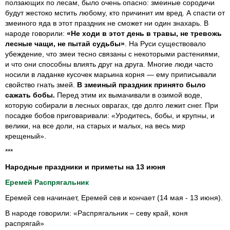
ползающих по лесам, было очень опасно: змеиные сородичи
будут жестоко мстить любому, кто причинит им вред. А спасти от
змеиного яда в этот праздник не сможет ни один знахарь. В
народе говорили:
«Не ходи в этот день в травы, не тревожь
лесные чащи, не пытай судьбы»
. На Руси существовало
убеждение, что змеи тесно связаны с некоторыми растениями,
и что они способны влиять друг на друга. Многие люди часто
носили в ладанке кусочек марьина корня — ему приписывали
свойство гнать змей.
В змеиный праздник принято было
сажать бобы.
Перед этим их вымачивали в озимой воде,
которую собирали в лесных оврагах, где долго лежит снег. При
посадке бобов приговаривали: «Уродитесь, бобы, и крупны, и
велики, на все доли, на старых и малых, на весь мир
крещеный».
***
Народные праздники и приметы на 13 июня
Еремей Распрягальник
Еремей сев начинает, Еремей сев и кончает (14 мая - 13 июня).
В народе говорили: «Распрягальник – севу край, коня
распрягай»