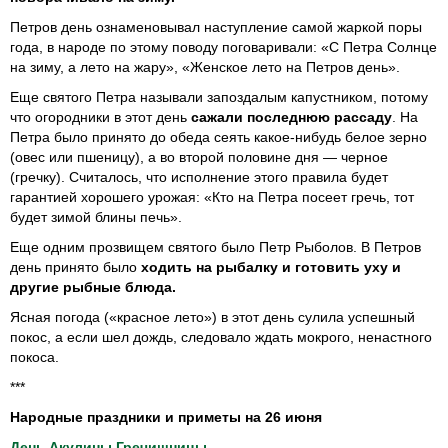
Петров день ознаменовывал наступление самой жаркой поры
года, в народе по этому поводу поговаривали: «С Петра Солнце
на зиму, а лето на жару», «Женское лето на Петров день».
Еще святого Петра называли запоздалым капустником, потому
что огородники в этот день
сажали последнюю рассаду
. На
Петра было принято до обеда сеять какое-нибудь белое зерно
(овес или пшеницу), а во второй половине дня — черное
(гречку). Считалось, что исполнение этого правила будет
гарантией хорошего урожая: «Кто на Петра посеет гречь, тот
будет зимой блины печь».
Еще одним прозвищем святого было Петр Рыболов. В Петров
день принято было
ходить на рыбалку и готовить уху и
другие рыбные блюда.
Ясная погода («красное лето») в этот день сулила успешный
покос, а если шел дождь, следовало ждать мокрого, ненастного
покоса.
***
Народные праздники и приметы на 26 июня
День Акулины Гречишницы