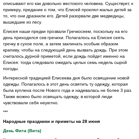
описывают его как довольно жестокого человека. Существует, к
примеру, предание о том, что Елисей проклял малых детей за
то, что они дразнили его. Детей разорвали две медведицы,
вышедшие из лесу.
Елисея наши предки прозвали Гречкосеем, поскольку на его
день приходился сев гречихи. Полагалось на Елисея сеять
гречку в сухое поле, а затем заклинать особым образом
крапиву, чтобы на следующий день вызвать дождь. При этом
считалось дурной приметой, если дождь пойдет именно на
Елисея: тогда следовало ожидать целых семь недель сырой
погоды.
Интересной традицией Елисеева дня было освящение новой
одежды. Полагалось в этот день освятить ту одежду, которая
была куплена после Нового года и надевалась не более 3 раз.
Также можно было освящать одежду, в которой люди
чувствовали себя неуютно.
***
Народные праздники и приметы на 28 июня
День Фита (Вита)