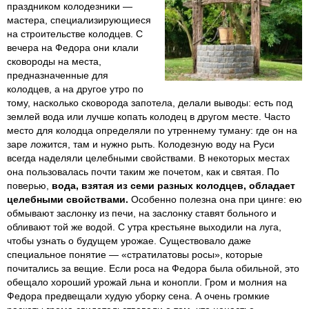
праздником колодезники —
мастера, специализирующиеся
на строительстве колодцев. С
вечера на Федора они клали
сковороды на места,
предназначенные для
колодцев, а на другое утро по
тому, насколько сковорода запотела, делали выводы: есть под
землей вода или лучше копать колодец в другом месте. Часто
место для колодца определяли по утреннему туману: где он на
заре ложится, там и нужно рыть. Колодезную воду на Руси
всегда наделяли целебными свойствами. В некоторых местах
она пользовалась почти таким же почетом, как и святая. По
поверью,
вода, взятая из семи разных колодцев, обладает
целебными свойствами.
Особенно полезна она при цинге: ею
обмывают заслонку из печи, на заслонку ставят больного и
обливают той же водой. С утра крестьяне выходили на луга,
чтобы узнать о будущем урожае. Существовало даже
специальное понятие — «стратилатовы росы», которые
почитались за вещие. Если роса на Федора была обильной, это
обещало хороший урожай льна и конопли. Гром и молния на
Федора предвещали худую уборку сена. А очень громкие