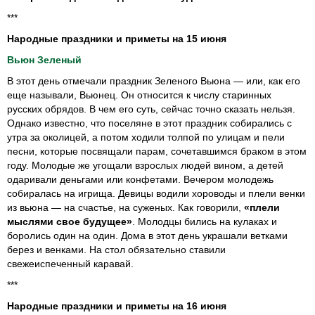
***
Народные праздники и приметы на 15 июня
Вьюн Зеленый
В этот день отмечали праздник Зеленого Вьюна — или, как его
еще называли, Вьюнец. Он относится к числу старинных
русских обрядов. В чем его суть, сейчас точно сказать нельзя.
Однако известно, что поселяне в этот праздник собирались с
утра за околицей, а потом ходили толпой по улицам и пели
песни, которые посвящали парам, сочетавшимся браком в этом
году. Молодые же угощали взрослых людей вином, а детей
одаривали деньгами или конфетами. Вечером молодежь
собиралась на игрища. Девицы водили хороводы и плели венки
из вьюна — на счастье, на суженых. Как говорили,
«плели
мыслями свое будущее»
. Молодцы бились на кулаках и
боролись один на один. Дома в этот день украшали ветками
берез и венками. На стол обязательно ставили
свежеиспеченный каравай.
***
Народные праздники и приметы на 16 июня