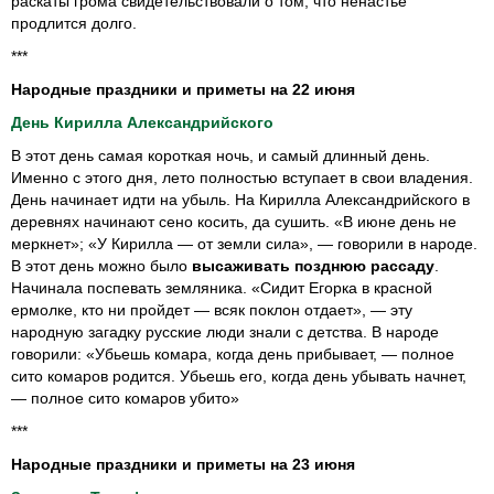
раскаты грома свидетельствовали о том, что ненастье
продлится долго.
***
Народные праздники и приметы на 22 июня
День Кирилла Александрийского
В этот день самая короткая ночь, и самый длинный день.
Именно с этого дня, лето полностью вступает в свои владения.
День начинает идти на убыль. На Кирилла Александрийского в
деревнях начинают сено косить, да сушить. «В июне день не
меркнет»; «У Кирилла — от земли сила», — говорили в народе.
В этот день можно было
высаживать позднюю рассаду
.
Начинала поспевать земляника. «Сидит Егорка в красной
ермолке, кто ни пройдет — всяк поклон отдает», — эту
народную загадку русские люди знали с детства. В народе
говорили: «Убьешь комара, когда день прибывает, — полное
сито комаров родится. Убьешь его, когда день убывать начнет,
— полное сито комаров убито»
***
Народные праздники и приметы на 23 июня