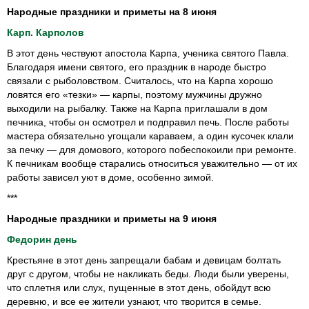
Народные праздники и приметы на 8 июня
Карп. Карполов
В этот день чествуют апостола Карпа, ученика святого Павла.
Благодаря имени святого, его праздник в народе быстро
связали с рыболовством. Считалось, что на Карпа хорошо
ловятся его «тезки» — карпы, поэтому мужчины дружно
выходили на рыбалку. Также на Карпа приглашали в дом
печника, чтобы он осмотрел и подправил печь. После работы
мастера обязательно угощали караваем, а один кусочек клали
за печку — для домового, которого побеспокоили при ремонте.
К печникам вообще старались относиться уважительно — от их
работы зависел уют в доме, особенно зимой.
***
Народные праздники и приметы на 9 июня
Федорин день
Крестьяне в этот день запрещали бабам и девицам болтать
друг с другом, чтобы не накликать беды. Люди были уверены,
что сплетня или слух, пущенные в этот день, обойдут всю
деревню, и все ее жители узнают, что творится в семье.