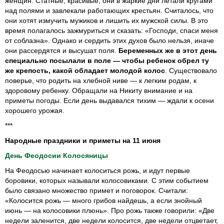
женщин. Статные, красивые, они в жаркие дни летали кругами
над полями и завлекали работающих крестьян. Считалось, что
они хотят измучить мужиков и лишить их мужской силы. В это
время полагалось зажмуриться и сказать: «Господи, спаси меня
от соблазна». Однако и сердить этих духов было нельзя, иначе
они рассердятся и высушат поля.
Беременных же в этот день
специально посылали в поле — чтобы ребенок обрел ту
же крепость, какой обладает молодой колос
. Существовало
поверье, что родить на хлебной ниве — к легким родам, к
здоровому ребенку. Обращали на Никиту внимание и на
приметы погоды. Если день выдавался тихим — ждали к осени
хорошего урожая.
***
Народные праздники и приметы на 11 июня
День Феодосии Колосяницы
На Феодосью начинает колоситься рожь, и идут первые
боровики, которых называли колосовиками. С этим событием
было связано множество примет и поговорок. Считали:
«Колосится рожь — много грибов найдешь, а если знойный
июнь — на колосовики плюнь». Про рожь также говорили: «Две
недели заленится, две недели колосится, две недели отцветает,