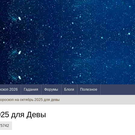
оскоп 2026
Гадания
Форумы
Блоги
Полезное
гороскоп на октябрь 2025 для девы
025 для Девы
75742