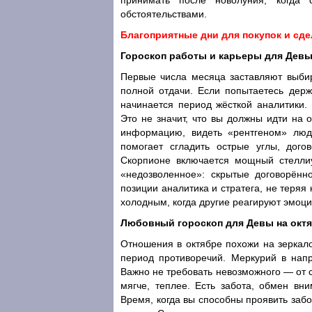
принимать после новолуния, когда 
обстоятельствами.
Благоприятные дни для покупок и сде
Гороскоп работы и карьеры для Девы
Первые числа месяца заставляют выби
полной отдачи. Если попытаетесь держа
начинается период жёсткой аналитики.
Это не значит, что вы должны идти на 
информацию, видеть «рентгеном» люд
помогает сгладить острые углы, дого
Скорпионе включается мощный стеллиу
«недозволенное»: скрытые договорённ
позиции аналитика и стратега, не теряя
холодным, когда другие реагируют эмоц
Любовный гороскоп для Девы на октя
Отношения в октябре похожи на зеркал
период противоречий. Меркурий в нап
Важно не требовать невозможного — от с
мягче, теплее. Есть забота, обмен вн
Время, когда вы способны проявить забо