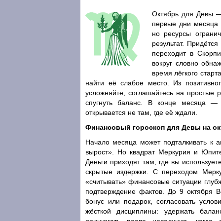
Октябрь для Девы —
первые дни месяца 
но ресурсы ограни
результат. Придётся
переходит в Скорпи
вокруг словно обна
время лёгкого старт
найти её слабое место. Из позитивног
усложняйте, соглашайтесь на простые р
спугнуть баланс. В конце месяца — 
открывается не там, где её ждали.
Финансовый гороскоп для Девы на ок
Начало месяца может подталкивать к ав
вырост». Но квадрат Меркурия и Юпите
Деньги приходят там, где вы используете
скрытые издержки. С переходом Мерк
«считывать» финансовые ситуации глуб
подтверждение фактов. До 9 октября В
бонус или подарок, согласовать услов
жёсткой дисциплины: удержать бала