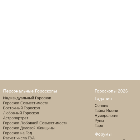
Персональные Гороскопы
Гороскопы 2026
Индивидуальный Гороскоп
Гадания
Гороскоп Совместимости
Сонник
Восточный Гороскоп
Тайна Имени
Любовный Гороскоп
Нумерология
Астропортрет
Руны
Гороскоп Любовной Совместимости
Таро
Гороскоп Деловой Женщины
Гороскоп на Год
Форумы
Расчет числа ГУА