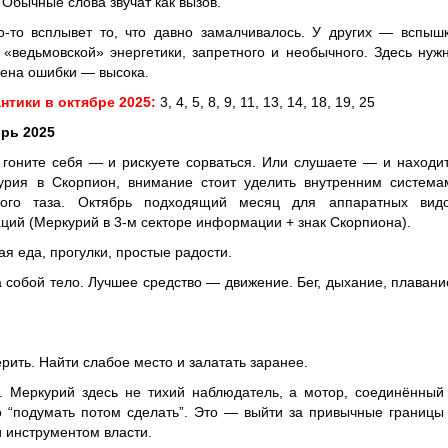
 Обычные слова звучат как вызов.
-то всплывет то, что давно замалчивалось. У других — вспыш
у «ведьмовской» энергетики, запретного и необычного. Здесь нуж
цена ошибки — высока.
нтики в октябре 2025:
3, 4, 5, 8, 9, 11, 13, 14, 18, 19, 25
рь 2025
 гоните себя — и рискуете сорваться. Или слушаете — и находи
урия в Скорпион, внимание стоит уделить внутренним система
ого таза. Октябрь подходящий месяц для аппаратных вид
аций (Меркурий в 3-м секторе информации + знак Скорпиона).
я еда, прогулки, простые радости.
 собой тело. Лучшее средство — движение. Бег, дыхание, плавани
рить. Найти слабое место и залатать заранее.
у. Меркурий здесь не тихий наблюдатель, а мотор, соединённый
о “подумать потом сделать”. Это — выйти за привычные границы
и инструментом власти.