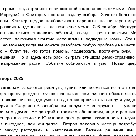
 время, когда границы возможностей становятся видимыми. Уже
Меркурий с Юпитером поставят задачу выбора. Хочется большег
чены. Юпитер щедро подбрасывает варианты, но не гарантиру
 различать: где шанс, а где пока еще мечта. С 6 октября Меркур
он: аналитика становится жёсткой, взгляд — рентгеновским. М
жается, показывая скрытые механизмы и подводные камни. Это 
а, но момент, когда вы можете разобрать любую проблему на части
о – будут те, кто готов помочь, поддержать, протянуть руку. 
ешения. Но и здесь есть риск: сыграть слишком демонстративно
напряжение растет. События собираются в узел. Новая две
тябрь 2025
антюрам: захочется рискнуть, купить или вложиться во что-то «
ра предупреждает: лучше шаг назад, чем лишние обязательств
 навыки точечно, где умеете в деталях просчитать выгоду и увиде
урия в Скорпион 6 октября вы получаете инструмент — умен
же, чем другие. Не доверяйте громким обещаниям, ищите реальн
енера в секстиле с Юпитером даёт редкую возможность получи
ия выгоднее, чем ожидалось. Вторая половина месяца потребу
нс между расходами и накоплениями. Важные решения луч