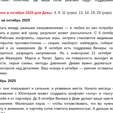
станет понятнее, где ваши силы реально будут поддержа
лок в октябре 2025 для Девы
: 3, 9, 11 (утро), 13, 14, 19, 25 (утро)
 на октябрь 2025
рать между разными направлениями — и любое из них потребу
ть в руках всё сразу, результат может рассыпаться. С 6 октяб
 Рабочие конфликты, скрытые игры, интриги становятся видимым
открытое противостояние — скорее, наоборот: наблюдать, собира
ей и их намерения. До 9 октября есть поддержка Венеры: о
вориться, разрядить напряжение. Но к новолунию 21 октября
м Меркурия, Марса и Лилит. Здесь на поверхность выходит в
ости, серые схемы, методы давления. Девам важно держаться
 контроля над деталями. Ваш козырь в октябре — умение оставать
иями.
брь 2025
о: они показывают и сильные, и уязвимые места. Начало месяца
ряжении с Юпитером может создавать конфликт «хочу» и «могу
ебя и от партнёра. До 9 октября Венера в Деве делает ваши чувст
иманием. Маленькая пауза — чтобы почувствовать, что вы нужн
ту и внимание, а партнёр готов ответить взаимностью. А дальше в