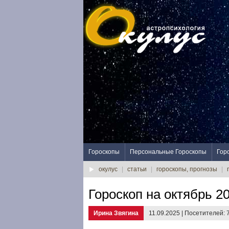
Гороскопы
Персональные Гороскопы
Гор
окулус
|
статьи
|
гороскопы, прогнозы
|
Гороскоп на октябрь 2
Ирина Звягина
11.09.2025 | Посетителей: 