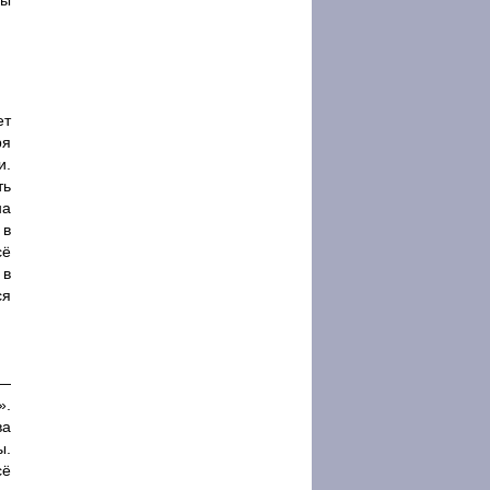
ны
ет
ря
и.
ть
на
 в
сё
 в
ся
 —
».
ва
ы.
сё