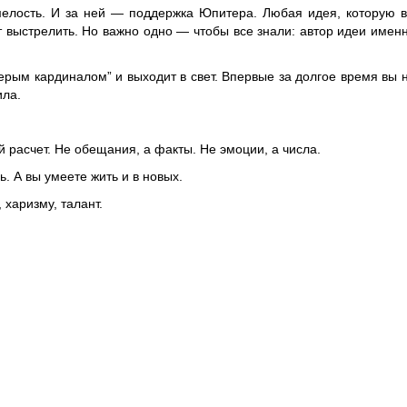
мелость. И за ней — поддержка Юпитера. Любая идея, которую 
т выстрелить. Но важно одно — чтобы все знали: автор идеи имен
серым кардиналом” и выходит в свет. Впервые за долгое время вы 
ила.
й расчет. Не обещания, а факты. Не эмоции, а числа.
. А вы умеете жить и в новых.
 харизму, талант.