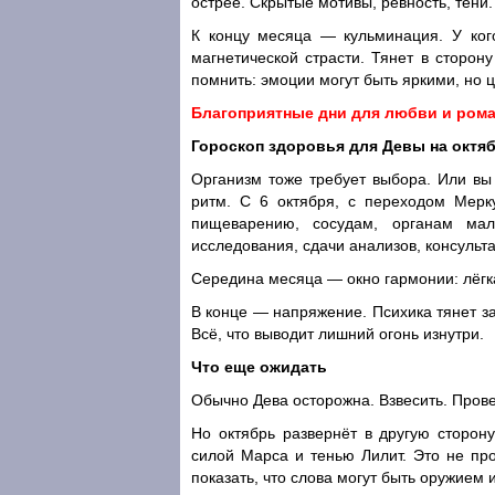
острее. Скрытые мотивы, ревность, тени.
К концу месяца — кульминация. У кого
магнетической страсти. Тянет в сторон
помнить: эмоции могут быть яркими, но 
Благоприятные дни для любви и рома
Гороскоп здоровья для Девы на октяб
Организм тоже требует выбора. Или вы
ритм. С 6 октября, с переходом Мерк
пищеварению, сосудам, органам мал
исследования, сдачи анализов, консульт
Середина месяца — окно гармонии: лёгка
В конце — напряжение. Психика тянет за
Всё, что выводит лишний огонь изнутри.
Что еще ожидать
Обычно Дева осторожна. Взвесить. Прове
Но октябрь развернёт в другую сторон
силой Марса и тенью Лилит. Это не пр
показать, что слова могут быть оружием 