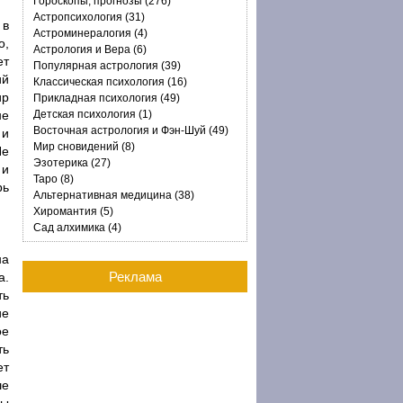
Гороскопы, прогнозы (276)
Астропсихология (31)
 в
Астроминералогия (4)
о,
Астрология и Вера (6)
ет
Популярная астрология (39)
ий
Классическая психология (16)
ир
Прикладная психология (49)
не
Детская психология (1)
Восточная астрология и Фэн-Шуй (49)
 и
Мир сновидений (8)
Не
Эзотерика (27)
 и
Таро (8)
рь
Альтернативная медицина (38)
Хиромантия (5)
Сад алхимика (4)
на
Реклама
а.
ть
ие
ое
ть
ет
ше