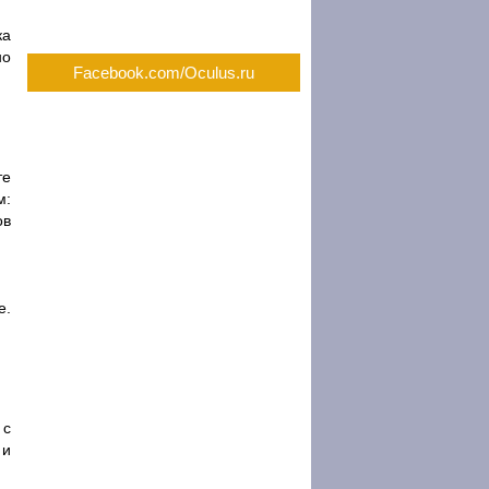
ка
но
Facebook.com/Oculus.ru
те
м:
ов
е.
 с
 и