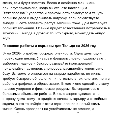
звено, там будет заметно. Весна и особенно май–июнь
принесут прилив сил, когда вы станете настоящим
“тяжеловозом”: упорство и практичность помогут вам тянуть
большие дела и выдерживать нагрузку, если почувствуете
выгоду. С лета аппетиты растут. Амбиции тоже. Дом потребует
больших вложений. Осенью придет естественная потребность в
экономии. Выгода в другом: то, что скрыто, может дать живую
воду.
Гороскоп работы и карьеры для Тельца на 2026 год
Зима 2026-го требует сосредоточенности. Одна цель, один
проект, один вектор. Январь и февраль словно подталкивают:
выберите главное и быстро развивайте (конкуренция!),
привлекайте партнеров, спонсоров, расширяйте клиентскую
базу. Вы можете опираться на старые наработки, но жизнь
требует быстрого обновления, и не только в технологиях, но и в
рабочем графике, и образе жизни. В мае-июне сделайте ставку
на свое упорство и физические ресурсы. Вы справитесь с
большими объемами работы. В июле акцент сдвигается в
сторону дома: кому-то придётся сочетать карьеру и семейные
задачи, а кто-то найдёт в этом вдохновение и новый стиль
жизни. Осень проверяет на устойчивость: не эмоции, а