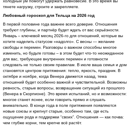
холодный ум помогут удержать равновесие. В это время вы
тянете нагрузку, строите и закрепляете.
Любовный гороскоп для Тельца на 2026 год
В первой половине года важнее всего доверие. Отношения
требуют глубины, и партнёр будет ждать от вас серьёзности.
Январь – ключевой месяц 2026-го для отношений, которые вы
хотите наделить статусом «надолго». С весны — желание
свободы и перемен. Разговоры о важном способны многое
изменить, но будьте готовы – в этом будет что-то неожиданное
для вас, требующее внутренних перемен и готовности
следовать не только своим правилам. В июле ваша семья и дом
становятся центром притяжения: тепло, яркость, праздник. В
октябре и ноябре, когда Венера движется назад, тема
отношений будет особенно важной и чувствительной. Возможны
ревность, старые вопросы, возвращение ситуаций из прошлого
(Венера в Скорпионе). Это время испытаний, но и возможности:
многое станет яснее, если говорить прямо и слушать
внимательно. В конце года в поле притяжения появляются
новые союзы и крепнут старые, особенно там, где есть
ощущение рода и поддержки “своих”. Отношения — как почва:
чем глубже корни, тем крепче всё растёт.