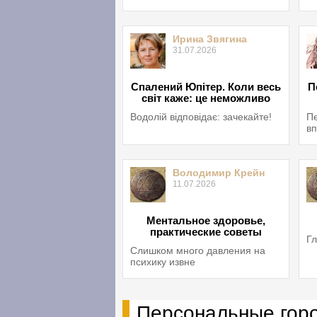
Ирина Звягина
31.07.2026
Спалений Юпітер. Коли весь
П
світ каже: це неможливо
Водолій відповідає: зачекайте!
Пе
вп
Володимир Крейн
11.07.2026
Ментальное здоровье,
практические советы
Гл
Слишком много давления на
психику извне
Персональные гор