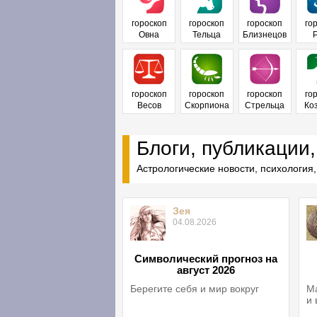
гороскоп
гороскоп
гороскоп
го
Овна
Тельца
Близнецов
гороскоп
гороскоп
гороскоп
го
Весов
Скорпиона
Стрельца
Ко
Блоги, публикации,
Астрологические новости, психология,
Зея
04.08.2026
Символический прогноз на
август 2026
Берегите себя и мир вокруг
Ма
и 