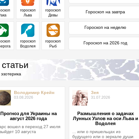
роскоп
гороскоп
гороскоп
Гороскоп на завтра
Рака
Льва
Девы
Гороскоп на неделю
роскоп
гороскоп
гороскоп
Гороскоп на 2026 год
зерога
Водолея
Рыб
 статьи
 эзотерика
Володимир Крейн
Зея
03.08.2026
31.07.2026
Прогноз для Украины на
Размышления о задачах
август 2026 года
Лунных Узлов на оси Льва и
Водолея
рс вошел в переход 27 июля
выйдет 10 августа
... или о пришельцах из
будущего или о зеркале души