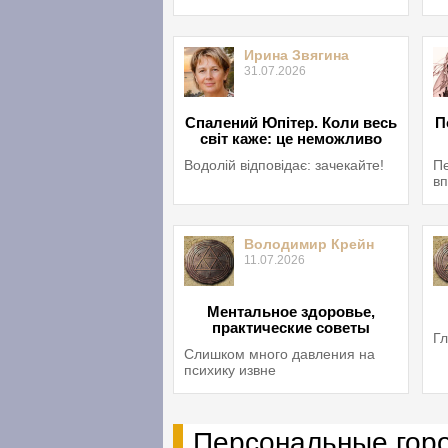
Ирина Звягина
31.07.2026
Спалений Юпітер. Коли весь
П
світ каже: це неможливо
Водолій відповідає: зачекайте!
Пе
вп
Володимир Крейн
11.07.2026
Ментальное здоровье,
практические советы
Гл
Слишком много давления на
психику извне
Персональные гор