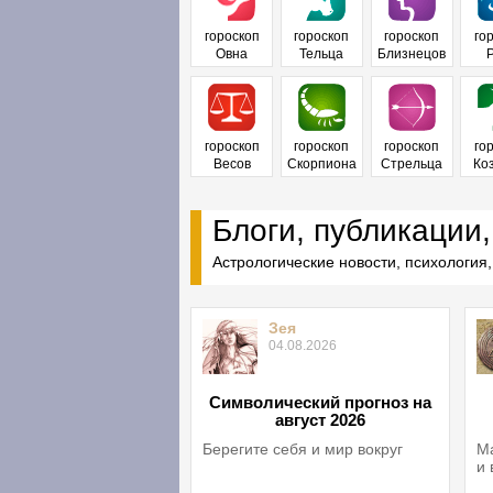
гороскоп
гороскоп
гороскоп
го
Овна
Тельца
Близнецов
гороскоп
гороскоп
гороскоп
го
Весов
Скорпиона
Стрельца
Ко
Блоги, публикации,
Астрологические новости, психология,
Зея
04.08.2026
Символический прогноз на
август 2026
Берегите себя и мир вокруг
Ма
и 