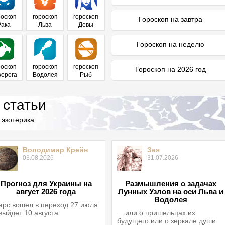
роскоп
гороскоп
гороскоп
Гороскоп на завтра
Рака
Льва
Девы
Гороскоп на неделю
роскоп
гороскоп
гороскоп
Гороскоп на 2026 год
зерога
Водолея
Рыб
 статьи
 эзотерика
Володимир Крейн
Зея
03.08.2026
31.07.2026
Прогноз для Украины на
Размышления о задачах
август 2026 года
Лунных Узлов на оси Льва и
Водолея
рс вошел в переход 27 июля
выйдет 10 августа
... или о пришельцах из
будущего или о зеркале души