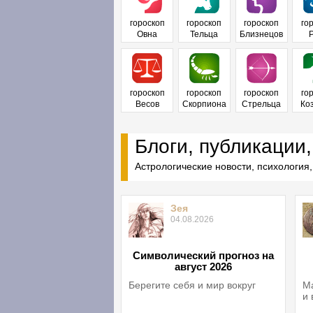
гороскоп
гороскоп
гороскоп
го
Овна
Тельца
Близнецов
гороскоп
гороскоп
гороскоп
го
Весов
Скорпиона
Стрельца
Ко
Блоги, публикации,
Астрологические новости, психология,
Зея
04.08.2026
Символический прогноз на
август 2026
Берегите себя и мир вокруг
Ма
и 