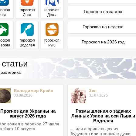
роскоп
гороскоп
гороскоп
Гороскоп на завтра
Рака
Льва
Девы
Гороскоп на неделю
роскоп
гороскоп
гороскоп
Гороскоп на 2026 год
зерога
Водолея
Рыб
 статьи
 эзотерика
Володимир Крейн
Зея
03.08.2026
31.07.2026
Прогноз для Украины на
Размышления о задачах
август 2026 года
Лунных Узлов на оси Льва и
Водолея
рс вошел в переход 27 июля
выйдет 10 августа
... или о пришельцах из
будущего или о зеркале души