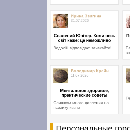
Ирина Звягина
31.07.2026
Спалений Юпітер. Коли весь
П
світ каже: це неможливо
Водолій відповідає: зачекайте!
Пе
вп
Володимир Крейн
11.07.2026
Ментальное здоровье,
практические советы
Гл
Слишком много давления на
психику извне
Персональные гор