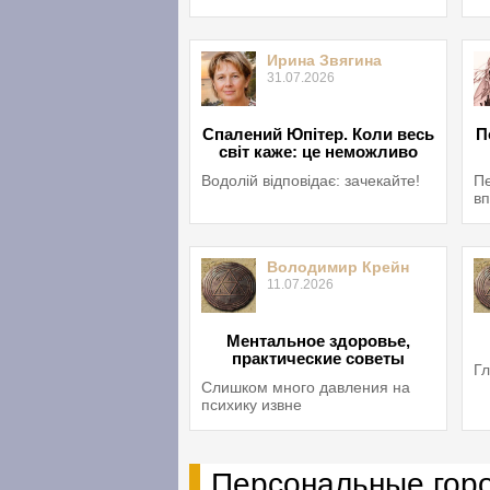
Ирина Звягина
31.07.2026
Спалений Юпітер. Коли весь
П
світ каже: це неможливо
Водолій відповідає: зачекайте!
Пе
вп
Володимир Крейн
11.07.2026
Ментальное здоровье,
практические советы
Гл
Слишком много давления на
психику извне
Персональные гор