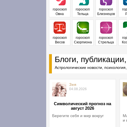
гороскоп
гороскоп
гороскоп
го
Овна
Тельца
Близнецов
гороскоп
гороскоп
гороскоп
го
Весов
Скорпиона
Стрельца
Ко
Блоги, публикации,
Астрологические новости, психология,
Зея
04.08.2026
Символический прогноз на
август 2026
Берегите себя и мир вокруг
Ма
и 