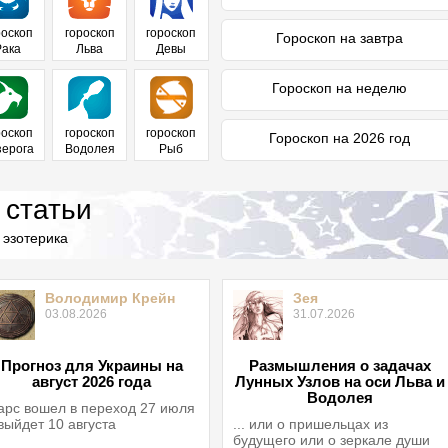
роскоп
гороскоп
гороскоп
Гороскоп на завтра
Рака
Льва
Девы
Гороскоп на неделю
роскоп
гороскоп
гороскоп
Гороскоп на 2026 год
зерога
Водолея
Рыб
 статьи
 эзотерика
Володимир Крейн
Зея
03.08.2026
31.07.2026
Прогноз для Украины на
Размышления о задачах
август 2026 года
Лунных Узлов на оси Льва и
Водолея
рс вошел в переход 27 июля
выйдет 10 августа
... или о пришельцах из
будущего или о зеркале души