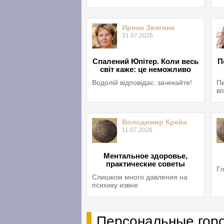
Ирина Звягина
31.07.2026
Спалений Юпітер. Коли весь
П
світ каже: це неможливо
Водолій відповідає: зачекайте!
Пе
вп
Володимир Крейн
11.07.2026
Ментальное здоровье,
практические советы
Гл
Слишком много давления на
психику извне
Персональные гор