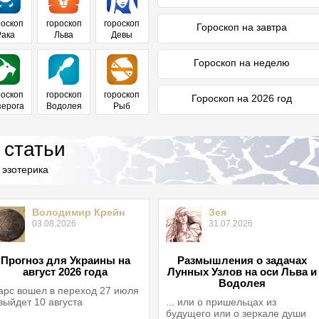
роскоп
гороскоп
гороскоп
Гороскоп на завтра
Рака
Льва
Девы
Гороскоп на неделю
роскоп
гороскоп
гороскоп
Гороскоп на 2026 год
зерога
Водолея
Рыб
 статьи
 эзотерика
Володимир Крейн
Зея
03.08.2026
31.07.2026
Прогноз для Украины на
Размышления о задачах
август 2026 года
Лунных Узлов на оси Льва и
Водолея
рс вошел в переход 27 июля
выйдет 10 августа
... или о пришельцах из
будущего или о зеркале души