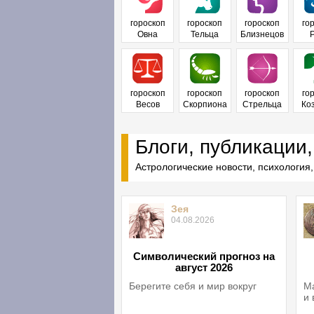
гороскоп
гороскоп
гороскоп
го
Овна
Тельца
Близнецов
гороскоп
гороскоп
гороскоп
го
Весов
Скорпиона
Стрельца
Ко
Блоги, публикации,
Астрологические новости, психология,
Зея
04.08.2026
Символический прогноз на
август 2026
Берегите себя и мир вокруг
Ма
и 