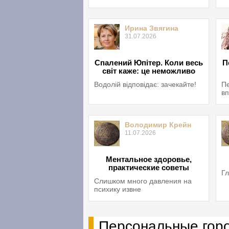
Ирина Звягина
31.07.2026
Спалений Юпітер. Коли весь
П
світ каже: це неможливо
Водолій відповідає: зачекайте!
Пе
вп
Володимир Крейн
11.07.2026
Ментальное здоровье,
практические советы
Гл
Слишком много давления на
психику извне
Персональные гор