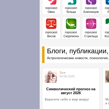
гороскоп
гороскоп
гороскоп
го
Овна
Тельца
Близнецов
гороскоп
гороскоп
гороскоп
го
Весов
Скорпиона
Стрельца
Ко
Блоги, публикации,
Астрологические новости, психология,
Зея
04.08.2026
Символический прогноз на
август 2026
Берегите себя и мир вокруг
Ма
и 