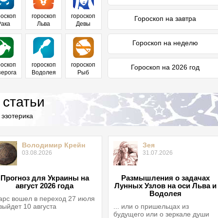
роскоп
гороскоп
гороскоп
Гороскоп на завтра
Рака
Льва
Девы
Гороскоп на неделю
роскоп
гороскоп
гороскоп
Гороскоп на 2026 год
зерога
Водолея
Рыб
 статьи
 эзотерика
Володимир Крейн
Зея
03.08.2026
31.07.2026
Прогноз для Украины на
Размышления о задачах
август 2026 года
Лунных Узлов на оси Льва и
Водолея
рс вошел в переход 27 июля
выйдет 10 августа
... или о пришельцах из
будущего или о зеркале души