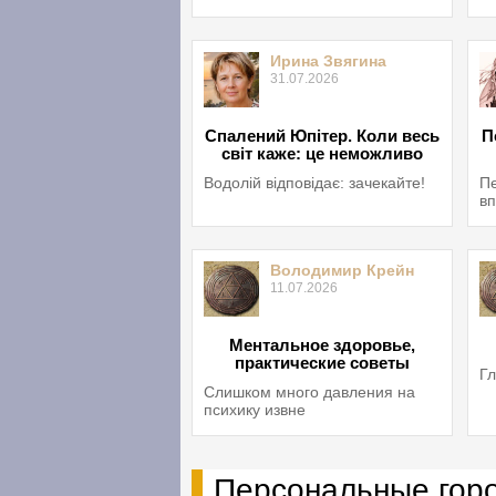
Ирина Звягина
31.07.2026
Спалений Юпітер. Коли весь
П
світ каже: це неможливо
Водолій відповідає: зачекайте!
Пе
вп
Володимир Крейн
11.07.2026
Ментальное здоровье,
практические советы
Гл
Слишком много давления на
психику извне
Персональные гор