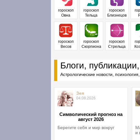
гороскоп
гороскоп
гороскоп
го
Овна
Тельца
Близнецов
гороскоп
гороскоп
гороскоп
го
Весов
Скорпиона
Стрельца
Ко
Блоги, публикации,
Астрологические новости, психология,
Зея
04.08.2026
Символический прогноз на
август 2026
Берегите себя и мир вокруг
Ма
и 