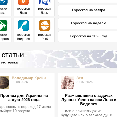
роскоп
гороскоп
гороскоп
Гороскоп на завтра
Рака
Льва
Девы
Гороскоп на неделю
роскоп
гороскоп
гороскоп
Гороскоп на 2026 год
зерога
Водолея
Рыб
 статьи
 эзотерика
Володимир Крейн
Зея
03.08.2026
31.07.2026
Прогноз для Украины на
Размышления о задачах
август 2026 года
Лунных Узлов на оси Льва и
Водолея
рс вошел в переход 27 июля
выйдет 10 августа
... или о пришельцах из
будущего или о зеркале души