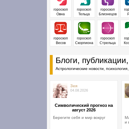
гороскоп
гороскоп
гороскоп
го
Овна
Тельца
Близнецов
гороскоп
гороскоп
гороскоп
го
Весов
Скорпиона
Стрельца
Ко
Блоги, публикации,
Астрологические новости, психология,
Зея
04.08.2026
Символический прогноз на
август 2026
Берегите себя и мир вокруг
Ма
и 