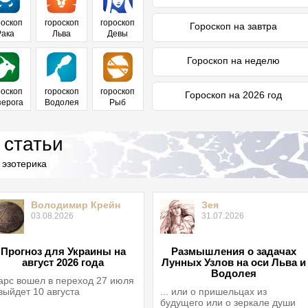
роскоп
гороскоп
гороскоп
Гороскоп на завтра
Рака
Льва
Девы
Гороскоп на неделю
роскоп
гороскоп
гороскоп
Гороскоп на 2026 год
зерога
Водолея
Рыб
 статьи
 эзотерика
Володимир Крейн
Зея
03.08.2026
31.07.2026
Прогноз для Украины на
Размышления о задачах
август 2026 года
Лунных Узлов на оси Льва и
Водолея
рс вошел в переход 27 июля
выйдет 10 августа
... или о пришельцах из
будущего или о зеркале души