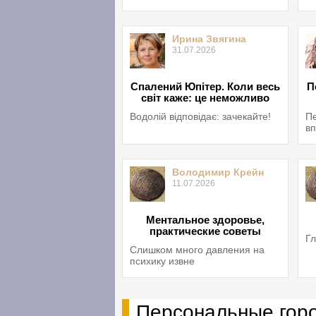
Ирина Звягина
31.07.2026
Спалений Юпітер. Коли весь
П
світ каже: це неможливо
Водолій відповідає: зачекайте!
Пе
вп
Володимир Крейн
11.07.2026
Ментальное здоровье,
практические советы
Гл
Слишком много давления на
психику извне
Персональные гор