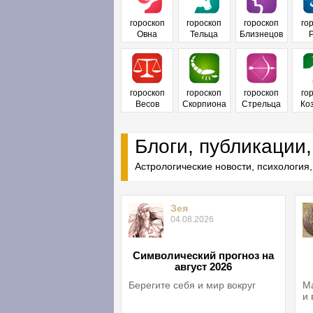
гороскоп
гороскоп
гороскоп
го
Овна
Тельца
Близнецов
гороскоп
гороскоп
гороскоп
го
Весов
Скорпиона
Стрельца
Ко
Блоги, публикации,
Астрологические новости, психология,
Зея
04.08.2026
Символический прогноз на
август 2026
Берегите себя и мир вокруг
Ма
и 