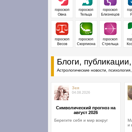
гороскоп
гороскоп
гороскоп
го
Овна
Тельца
Близнецов
гороскоп
гороскоп
гороскоп
го
Весов
Скорпиона
Стрельца
Ко
Блоги, публикации,
Астрологические новости, психология,
Зея
04.08.2026
Символический прогноз на
август 2026
Берегите себя и мир вокруг
Ма
и 