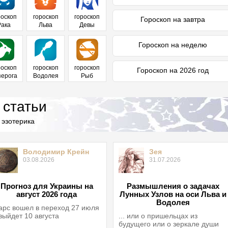
роскоп
гороскоп
гороскоп
Гороскоп на завтра
Рака
Льва
Девы
Гороскоп на неделю
роскоп
гороскоп
гороскоп
Гороскоп на 2026 год
зерога
Водолея
Рыб
 статьи
 эзотерика
Володимир Крейн
Зея
03.08.2026
31.07.2026
Прогноз для Украины на
Размышления о задачах
август 2026 года
Лунных Узлов на оси Льва и
Водолея
рс вошел в переход 27 июля
выйдет 10 августа
... или о пришельцах из
будущего или о зеркале души