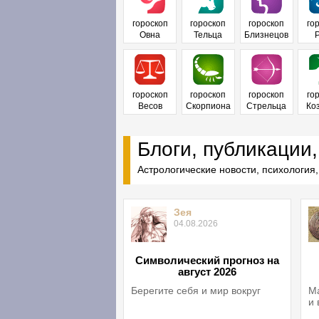
гороскоп
гороскоп
гороскоп
го
Овна
Тельца
Близнецов
гороскоп
гороскоп
гороскоп
го
Весов
Скорпиона
Стрельца
Ко
Блоги, публикации,
Астрологические новости, психология,
Зея
04.08.2026
Символический прогноз на
август 2026
Берегите себя и мир вокруг
Ма
и 