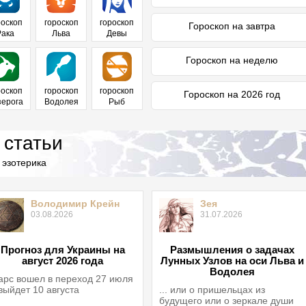
роскоп
гороскоп
гороскоп
Гороскоп на завтра
Рака
Льва
Девы
Гороскоп на неделю
роскоп
гороскоп
гороскоп
Гороскоп на 2026 год
зерога
Водолея
Рыб
 статьи
 эзотерика
Володимир Крейн
Зея
03.08.2026
31.07.2026
Прогноз для Украины на
Размышления о задачах
август 2026 года
Лунных Узлов на оси Льва и
Водолея
рс вошел в переход 27 июля
выйдет 10 августа
... или о пришельцах из
будущего или о зеркале души