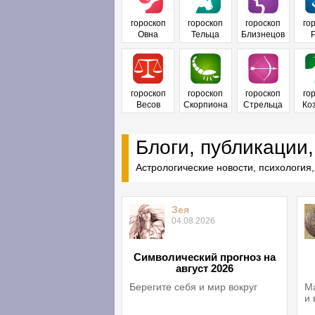
гороскоп
гороскоп
гороскоп
го
Овна
Тельца
Близнецов
гороскоп
гороскоп
гороскоп
го
Весов
Скорпиона
Стрельца
Ко
Блоги, публикации,
Астрологические новости, психология,
Зея
04.08.2026
Символический прогноз на
август 2026
Берегите себя и мир вокруг
Ма
и 