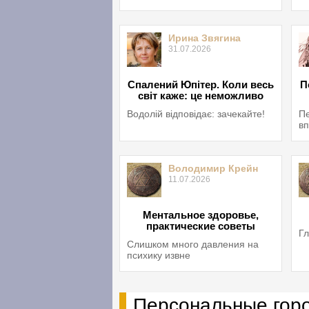
Ирина Звягина
31.07.2026
Спалений Юпітер. Коли весь
П
світ каже: це неможливо
Водолій відповідає: зачекайте!
Пе
вп
Володимир Крейн
11.07.2026
Ментальное здоровье,
практические советы
Гл
Слишком много давления на
психику извне
Персональные гор