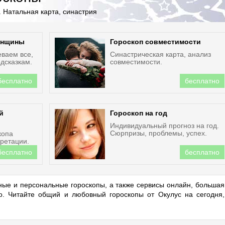
 Натальная карта, синастрия
енщины
Гороскоп совместимости
еваем все,
Синастрическая карта, анализ
дсказкам.
совместимости.
бесплатно
бесплатно
й
Гороскоп на год
Индивидуальный прогноз на год.
Сюрпризы, проблемы, успех.
копа
ретации.
бесплатно
бесплатно
ые и персональные гороскопы, а также сервисы онлайн, большая
но. Читайте общий и любовный гороскопы от Окулус на сегодня,