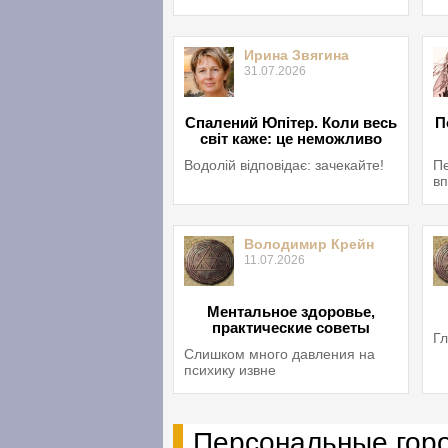
Ирина Звягина
31.07.2026
Спалений Юпітер. Коли весь
П
світ каже: це неможливо
Водолій відповідає: зачекайте!
Пе
вп
Володимир Крейн
11.07.2026
Ментальное здоровье,
практические советы
Гл
Слишком много давления на
психику извне
Персональные гор