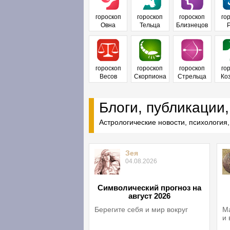
гороскоп
гороскоп
гороскоп
го
Овна
Тельца
Близнецов
гороскоп
гороскоп
гороскоп
го
Весов
Скорпиона
Стрельца
Ко
Блоги, публикации,
Астрологические новости, психология,
Зея
04.08.2026
Символический прогноз на
август 2026
Берегите себя и мир вокруг
Ма
и 