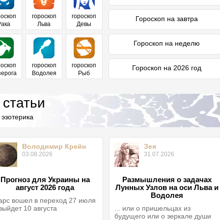
роскоп
гороскоп
гороскоп
Гороскоп на завтра
Рака
Льва
Девы
Гороскоп на неделю
роскоп
гороскоп
гороскоп
Гороскоп на 2026 год
зерога
Водолея
Рыб
 статьи
 эзотерика
Володимир Крейн
Зея
03.08.2026
31.07.2026
Прогноз для Украины на
Размышления о задачах
август 2026 года
Лунных Узлов на оси Льва и
Водолея
рс вошел в переход 27 июля
выйдет 10 августа
... или о пришельцах из
будущего или о зеркале души