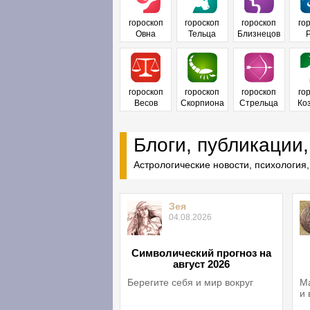
гороскоп
гороскоп
гороскоп
го
Овна
Тельца
Близнецов
гороскоп
гороскоп
гороскоп
го
Весов
Скорпиона
Стрельца
Ко
Блоги, публикации,
Астрологические новости, психология,
Зея
04.08.2026
Символический прогноз на
август 2026
Берегите себя и мир вокруг
Ма
и 