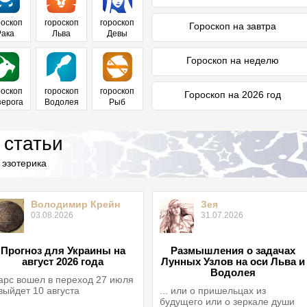
роскоп
гороскоп
гороскоп
Гороскоп на завтра
Рака
Льва
Девы
Гороскоп на неделю
роскоп
гороскоп
гороскоп
Гороскоп на 2026 год
зерога
Водолея
Рыб
 статьи
 эзотерика
Володимир Крейн
Зея
03.08.2026
31.07.2026
Прогноз для Украины на
Размышления о задачах
август 2026 года
Лунных Узлов на оси Льва и
Водолея
рс вошел в переход 27 июля
выйдет 10 августа
... или о пришельцах из
будущего или о зеркале души