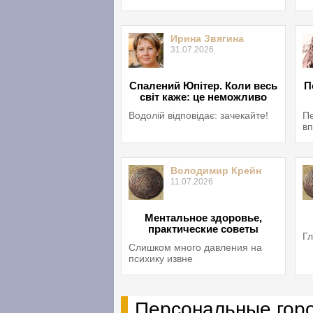
Ирина Звягина
31.07.2026
Спалений Юпітер. Коли весь
П
світ каже: це неможливо
Водолій відповідає: зачекайте!
Пе
вп
Володимир Крейн
11.07.2026
Ментальное здоровье,
практические советы
Гл
Слишком много давления на
психику извне
Персональные гор