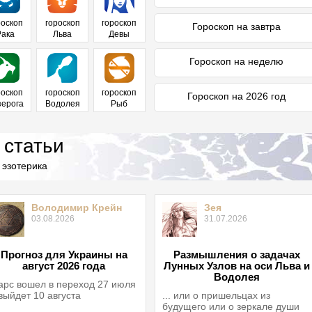
роскоп
гороскоп
гороскоп
Гороскоп на завтра
Рака
Льва
Девы
Гороскоп на неделю
роскоп
гороскоп
гороскоп
Гороскоп на 2026 год
зерога
Водолея
Рыб
 статьи
 эзотерика
Володимир Крейн
Зея
03.08.2026
31.07.2026
Прогноз для Украины на
Размышления о задачах
август 2026 года
Лунных Узлов на оси Льва и
Водолея
рс вошел в переход 27 июля
выйдет 10 августа
... или о пришельцах из
будущего или о зеркале души