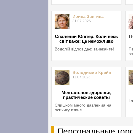
Ирина Звягина
31.07.2026
Спалений Юпітер. Коли весь
П
світ каже: це неможливо
Водолій відповідає: зачекайте!
Пе
вп
Володимир Крейн
11.07.2026
Ментальное здоровье,
практические советы
Гл
Слишком много давления на
психику извне
Персональные гор