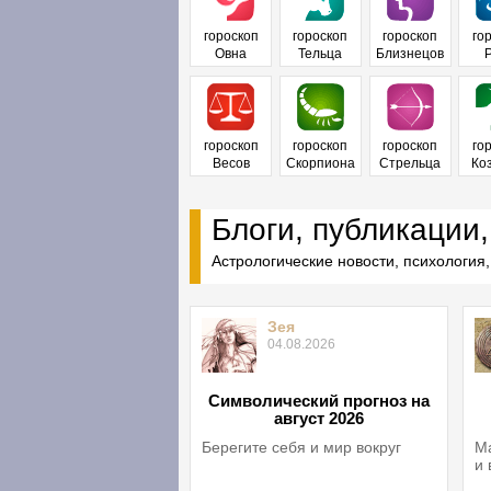
гороскоп
гороскоп
гороскоп
го
Овна
Тельца
Близнецов
гороскоп
гороскоп
гороскоп
го
Весов
Скорпиона
Стрельца
Ко
Блоги, публикации,
Астрологические новости, психология,
Зея
04.08.2026
Символический прогноз на
август 2026
Берегите себя и мир вокруг
Ма
и 